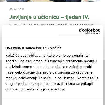
25. 01. 2018.
Javljanje u učionicu – tjedan IV.
15.01.2018. objavili smo rezultate IV kviza na temu
“Antarktika”. U kvizu je ukupno sudjelovalo 1598
učenika iz 68 škola.
ČITAJTE DALJE
Ova web-stranica koristi kolačiće
Kolačiće upotrebljavamo kako bismo personalizirali
sadržaj i oglase, omogućili značajke društvenih medija i
analizirali promet. Isto tako, podatke o vašoj upotrebi
Početna
naše web-lokacije dijelimo s partnerima za društvene
medije, oglašavanje i analizu, a oni ih mogu kombinirati s
Predavanja
drugim podacima koje ste im pružili ili koje su prikupili
dok ste upotrebljavali njihove usluge.
Izdanja
Webshop