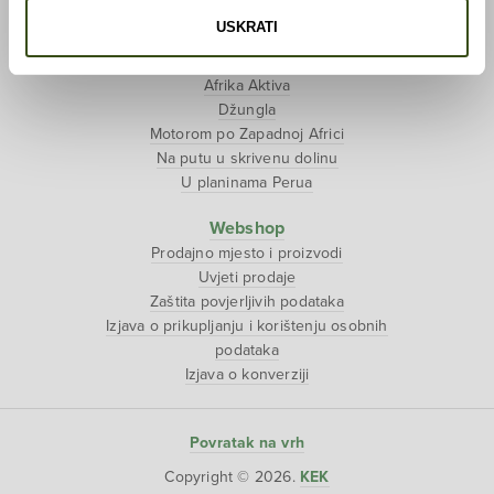
USKRATI
Putopisi
Polarni san
Afrika Aktiva
Džungla
Motorom po Zapadnoj Africi
Na putu u skrivenu dolinu
U planinama Perua
Webshop
Prodajno mjesto i proizvodi
Uvjeti prodaje
Zaštita povjerljivih podataka
Izjava o prikupljanju i korištenju osobnih
podataka
Izjava o konverziji
Povratak na vrh
Copyright © 2026.
KEK