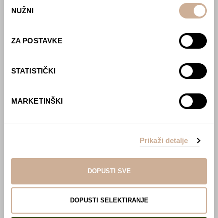
Odabir
NUŽNI
pristanka
O nama
Učlani se u KEK!
ZA POSTAVKE
Lovci sakupljači
O projektu
STATISTIČKI
Kupi knjigu
Pogledaj VR film
Event s autorom
MARKETINŠKI
Projekti
Ljubav oko svijeta
Polarni san
Prikaži detalje
National Geographic – Hrvatska iz zraka
Prodaja izložbenih postamenata
Džungla
DOPUSTI SVE
Multisenzorna izložba ‘Put oko svijeta u pola
sata’
DOPUSTI SELEKTIRANJE
Afrika Aktiva
Tjedan tibetanske kulture