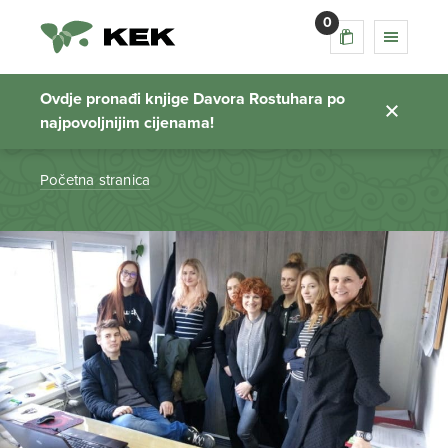
0
skola juraj dobrila
pula
Ovdje pronađi knjige Davora Rostuhara po
najpovoljnijim cijenama!
Početna stranica