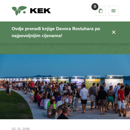
0
stalci za izložbu
Ovdje pronađi knjige Davora Rostuhara po
najpovoljnijim cijenama!
Početna stranica
02. 12. 2016.