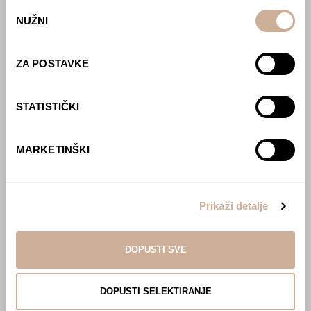
Webshop
Odabir
NUŽNI
pristanka
O nama
Učlani se u KEK!
ZA POSTAVKE
Lovci sakupljači
O projektu
STATISTIČKI
Kupi knjigu
Pogledaj VR film
MARKETINŠKI
Event s autorom
Projekti
Ljubav oko svijeta
Prikaži detalje
Polarni san
National Geographic – Hrvatska iz zraka
Prodaja izložbenih postamenata
DOPUSTI SVE
Džungla
Multisenzorna izložba ‘Put oko svijeta u pola
sata’
DOPUSTI SELEKTIRANJE
Afrika Aktiva