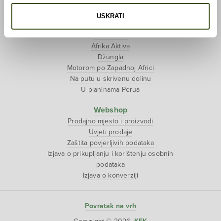
Tjedan tibetanske kulture
USKRATI
Putopisi
Polarni san
Afrika Aktiva
Džungla
Motorom po Zapadnoj Africi
Na putu u skrivenu dolinu
U planinama Perua
Webshop
Prodajno mjesto i proizvodi
Uvjeti prodaje
Zaštita povjerljivih podataka
Izjava o prikupljanju i korištenju osobnih
podataka
Izjava o konverziji
Povratak na vrh