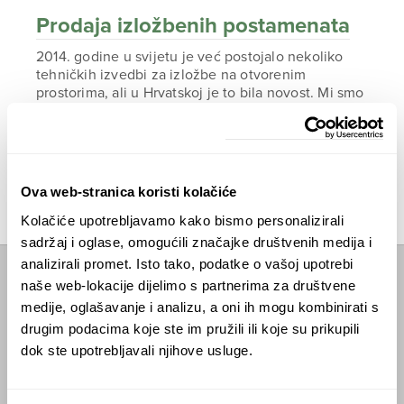
Prodaja izložbenih postamenata
2014. godine u svijetu je već postojalo nekoliko
tehničkih izvedbi za izložbe na otvorenim
prostorima, ali u Hrvatskoj je to bila novost. Mi smo
tu ideju razvili i podigli na novu razinu: osmislili
smo energetski samoodržive postamente na solarni
pogon!
ČITAJTE DALJE
Ova web-stranica koristi kolačiće
Kolačiće upotrebljavamo kako bismo personalizirali
sadržaj i oglase, omogućili značajke društvenih medija i
analizirali promet. Isto tako, podatke o vašoj upotrebi
naše web-lokacije dijelimo s partnerima za društvene
Početna
medije, oglašavanje i analizu, a oni ih mogu kombinirati s
Predavanja
drugim podacima koje ste im pružili ili koje su prikupili
dok ste upotrebljavali njihove usluge.
Izdanja