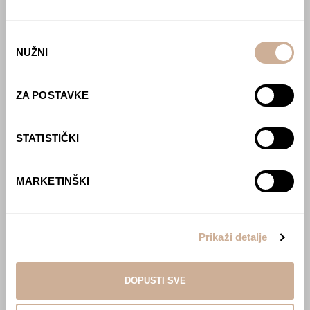
Predavanja
Izdanja
Odabir
NUŽNI
pristanka
Webshop
O nama
ZA POSTAVKE
Učlani se u KEK!
STATISTIČKI
Lovci sakupljači
O projektu
MARKETINŠKI
Kupi knjigu
Pogledaj VR film
Event s autorom
Prikaži detalje
Projekti
Ljubav oko svijeta
Polarni san
DOPUSTI SVE
National Geographic – Hrvatska iz zraka
Prodaja izložbenih postamenata