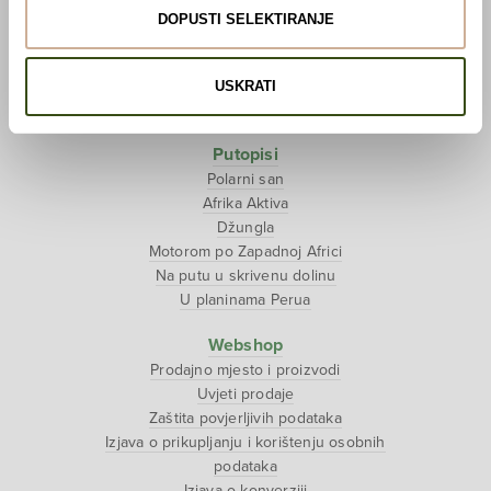
Džungla
DOPUSTI SELEKTIRANJE
Multisenzorna izložba ‘Put oko svijeta u pola
sata’
Afrika Aktiva
USKRATI
Tjedan tibetanske kulture
Putopisi
Polarni san
Afrika Aktiva
Džungla
Motorom po Zapadnoj Africi
Na putu u skrivenu dolinu
U planinama Perua
Webshop
Prodajno mjesto i proizvodi
Uvjeti prodaje
Zaštita povjerljivih podataka
Izjava o prikupljanju i korištenju osobnih
podataka
Izjava o konverziji