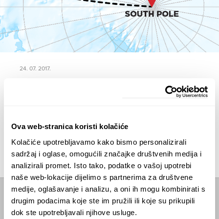
24. 07. 2017.
Pokrenuli smo crowdfunding
kampanju Polarni san
Pozivamo Vas da pogledate našu priču i odaberete
neki od perkova koje smo pripremili za vas
Ova web-stranica koristi kolačiće
ČITAJTE DALJE
Kolačiće upotrebljavamo kako bismo personalizirali
sadržaj i oglase, omogućili značajke društvenih medija i
analizirali promet. Isto tako, podatke o vašoj upotrebi
naše web-lokacije dijelimo s partnerima za društvene
medije, oglašavanje i analizu, a oni ih mogu kombinirati s
drugim podacima koje ste im pružili ili koje su prikupili
Početna
dok ste upotrebljavali njihove usluge.