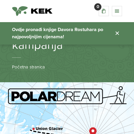
0
uspješna
crowdfundung
Ovdje pronađi knjige Davora Rostuhara po
najpovoljnijim cijenama!
kampanja
Početna stranica