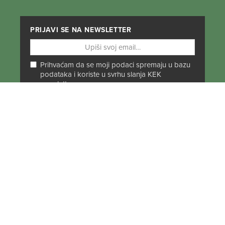
PRIJAVI SE NA NEWSLETTER
Prihvaćam da se moji podaci spremaju u bazu
podataka i koriste u svrhu slanja KEK
newslettera
PRATI NAS NA DRUŠTVENIM MREŽAMA
Od Norveške do Antarktike i od Južne Amerike
do Japana, objavljujemo zanimljive tekstove,
reportaže i fotke. Budi uvijek u toku i
ne
propusti novosti iz svijeta ekspedicionizma i
kulture
.