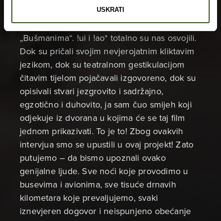
što smo završili intervju s jednim zaljubljenim
USKRATI
parom iz naroda San, takozvanim
„Bušmanima“. !ui i !ao* totalno su nas osvojili.
Dok su pričali svojim nevjerojatnim kliktavim
jezikom, dok su teatralnom gestikulacijom
čitavim tijelom pojačavali izgovoreno, dok su
opisivali stvari jezgrovito i sadržajno,
egzotično i duhovito, ja sam čuo smijeh koji
odjekuje iz dvorana u kojima će se taj film
jednom prikazivati. To je to! Zbog ovakvih
intervjua smo se upustili u ovaj projekt! Zato
putujemo – da bismo upoznali ovako
genijalne ljude. Sve noći koje provodimo u
busevima i avionima, sve tisuće drnavih
kilometara koje prevaljujemo, svaki
iznevjeren dogovor i neispunjeno obećanje