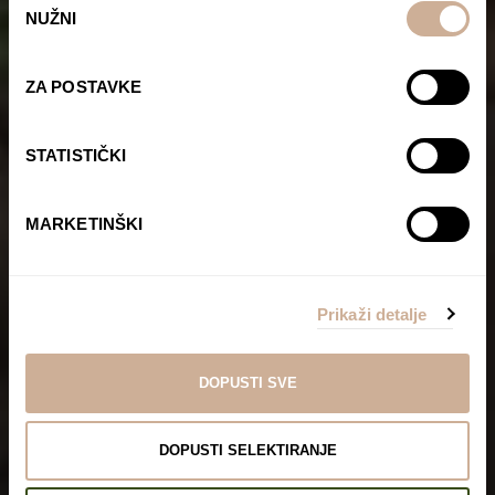
NUŽNI
pristanka
ZA POSTAVKE
STATISTIČKI
MARKETINŠKI
Prikaži detalje
Zvijezda je rođena!
DOPUSTI SVE
Početna stranica
DOPUSTI SELEKTIRANJE
Zvijezda je rođena!
„Zvijezde su rođene!“ uskliknuo sam nakon