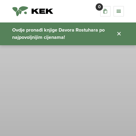
0
Ovdje pronađi knjige Davora Rostuhara po
najpovoljnijim cijenama!