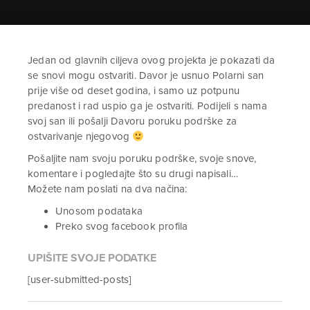
Jedan od glavnih ciljeva ovog projekta je pokazati da
se snovi mogu ostvariti. Davor je usnuo Polarni san
prije više od deset godina, i samo uz potpunu
predanost i rad uspio ga je ostvariti. Podijeli s nama
svoj san ili pošalji Davoru poruku podrške za
ostvarivanje njegovog
Pošaljite nam svoju poruku podrške, svoje snove,
komentare i pogledajte što su drugi napisali…
Možete nam poslati na dva načina:
Unosom podataka
Preko svog facebook profila
UPIŠITE SVOJE PODATKE
[user-submitted-posts]