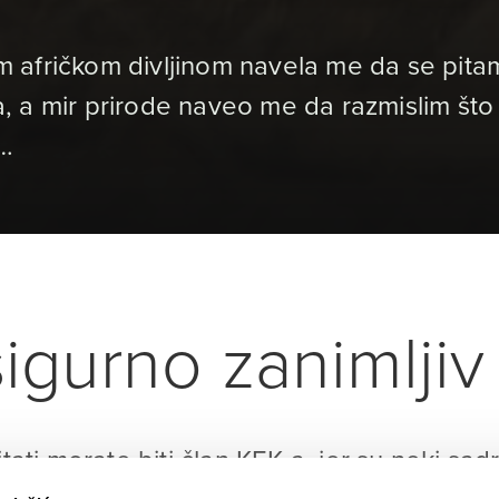
 afričkom divljinom navela me da se pita
nja, a mir prirode naveo me da razmislim š
a…
igurno zanimljiv 
itati morate biti član KEK-a, jer su neki sad