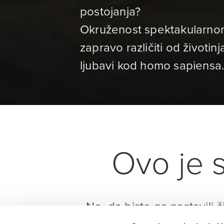
postojanja?
Okruženost spektakularnom
zapravo različiti od životi
ljubavi kod homo sapiens
Ovo je s
No, da biste ga nastavili č