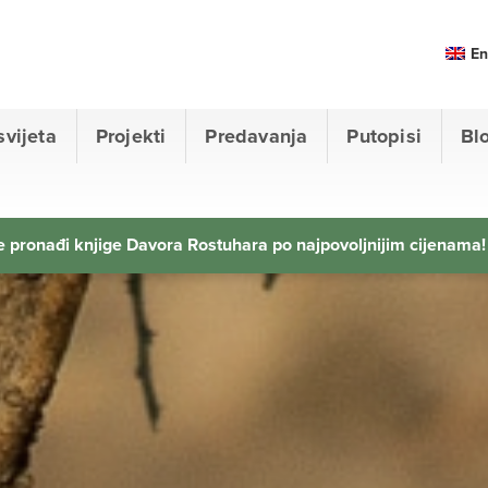
En
svijeta
Projekti
Predavanja
Putopisi
Bl
 pronađi knjige Davora Rostuhara po najpovoljnijim cijenama!