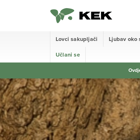
Lovci sakupljači
Ljubav oko 
Učlani se
Ovdje