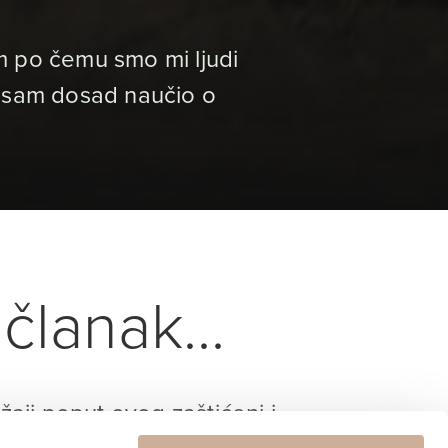
m po čemu smo mi ljudi
to sam dosad naučio o
članak...
ržaji poput ovog zaštićeni i