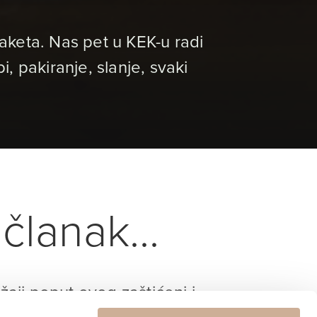
paketa. Nas pet u KEK-u radi
 pakiranje, slanje, svaki
članak...
ržaji poput ovog zaštićeni i