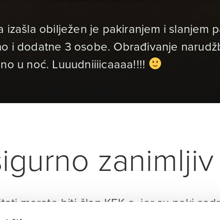
 izašla obilježen je pakiranjem i slanjem 
o i dodatne 3 osobe. Obrađivanje narudžbi,
no u noć. Luuudniiiicaaaa!!!!
igurno zanimljiv 
itati morate biti član KEK-a, jer su neki sad