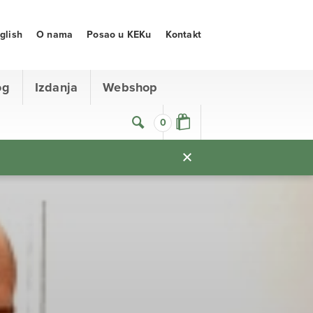
glish
O nama
Posao u KEKu
Kontakt
og
Izdanja
Webshop
0