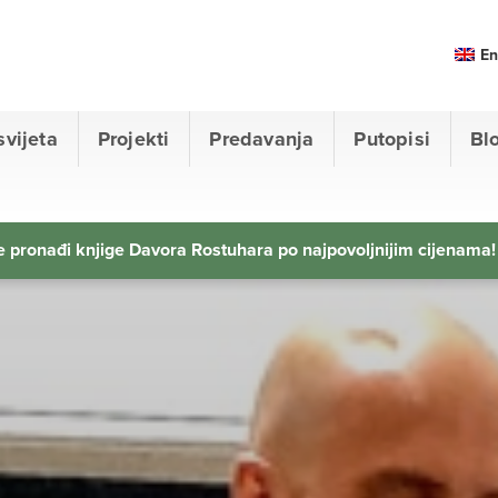
En
svijeta
Projekti
Predavanja
Putopisi
Bl
 pronađi knjige Davora Rostuhara po najpovoljnijim cijenama!