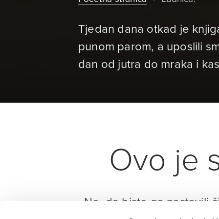
Tjedan dana otkad je knjiga
punom parom, a uposlili sm
dan od jutra do mraka i kas
Ovo je s
No, da biste ga nastavili č