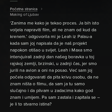
Početna stranica
Making of Ljubav
‘Zanima me kako je tekao proces. Ja bih isto
voljela napraviti film, ali ne znam od kud da
krenem.’ odgovorila mi je Leah iz Palau-a
kada sam joj napisala da je naš projekt
napokon otišao u svijet. Leah i Maxa smo
intervjuirali zadnji dan našeg boravka u toj
rajskoj zemlji, brzinski, u zadnji čas, jer smo
jurili na avion a oni na posao. Već sam joj
počela odgovarati da pita krivu osobu, da ne
znam ništa o filmu, da sam ja tu samo
slučajno i da plivam u zadacima kako god
znam i umijem. Pa sam zastala i zapitala se –
je li to stvarno istina?