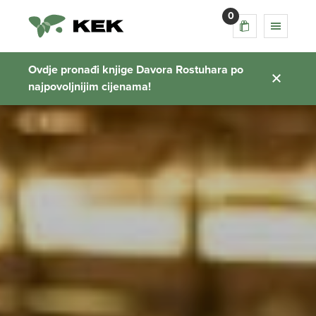
0
Ovdje pronađi knjige Davora Rostuhara po
najpovoljnijim cijenama!