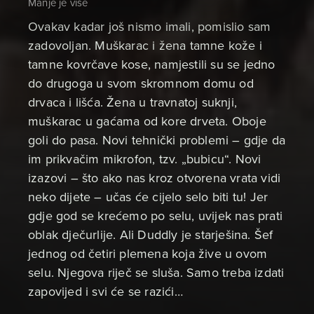
Manje je više
Ovakav kadar još nismo imali, pomislio sam
zadovoljan. Muškarac i žena tamne kože i
tamne kovrčave kose, namjestili su se jedno
do drugoga u svom skromnom domu od
drvaca i lišća. Žena u travnatoj suknji,
muškarac u gaćama od kore drveta. Oboje
goli do pasa. Novi tehnički problemi – gdje da
im prikvačim mikrofon, tzv. „bubicu“. Novi
izazovi – što ako nas kroz otvorena vrata vidi
neko dijete – učas će cijelo selo biti tu! Jer
gdje god se krećemo po selu, uvijek nas prati
oblak dječurlije. Ali Duddly je starješina. Šef
jednog od četiri plemena koja žive u ovom
selu. Njegova riječ se sluša. Samo treba izdati
zapovijed i svi će se razići…