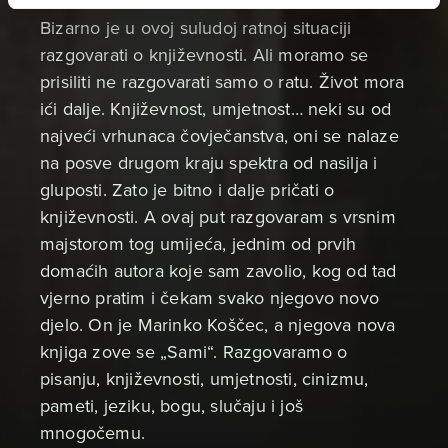
Bizarno je u ovoj suludoj ratnoj situaciji
razgovarati o književnosti. Ali moramo se
prisiliti ne razgovarati samo o ratu. Život mora
ići dalje. Književnost, umjetnost… neki su od
najveći vrhunaca čovječanstva, oni se nalaze
na posve drugom kraju spektra od nasilja i
gluposti. Zato je bitno i dalje pričati o
književnosti. A ovaj put razgovaram s vrsnim
majstorom tog umijeća, jednim od prvih
domaćih autora koje sam zavolio, kog od tad
vjerno pratim i čekam svako njegovo novo
djelo. On je Marinko Koščec, a njegova nova
knjiga zove se „Sami“. Razgovaramo o
pisanju, književnosti, umjetnosti, cinizmu,
pameti, jeziku, bogu, slučaju i još
mnogočemu.