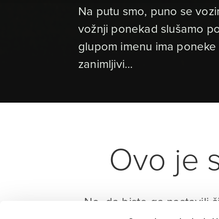
Na putu smo, puno se vozimo
vožnji ponekad slušamo pod
glupom imenu ima poneke zan
zanimljivi…
Ovo je s
No, da biste ga nastavili č