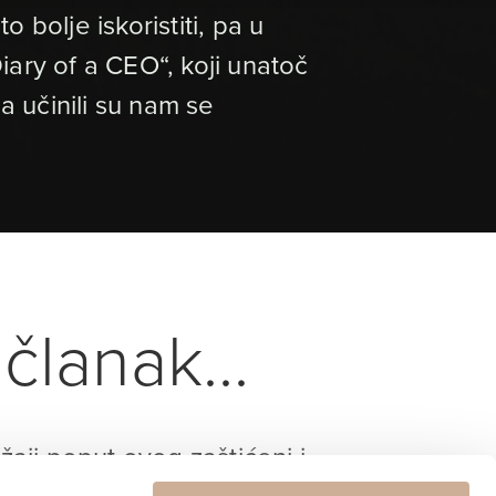
bolje iskoristiti, pa u
ary of a CEO“, koji unatoč
a učinili su nam se
članak...
ržaji poput ovog zaštićeni i