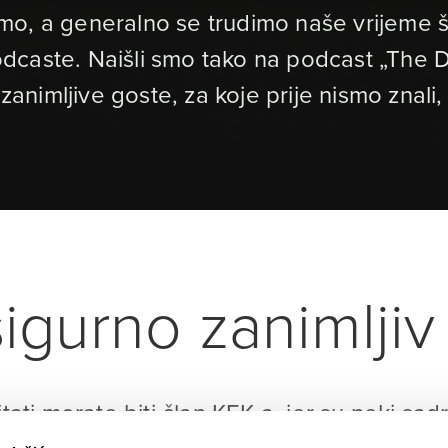
, a generalno se trudimo naše vrijeme što 
caste. Naišli smo tako na podcast „The Di
imljive goste, za koje prije nismo znali, 
igurno zanimljiv 
itati morate biti član KEK-a, jer su neki sad