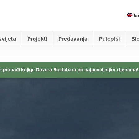
En
svijeta
Projekti
Predavanja
Putopisi
Bl
 pronađi knjige Davora Rostuhara po najpovoljnijim cijenama!