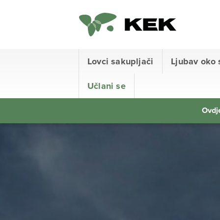
Lovci sakupljači
Ljubav oko 
Učlani se
Ovdje