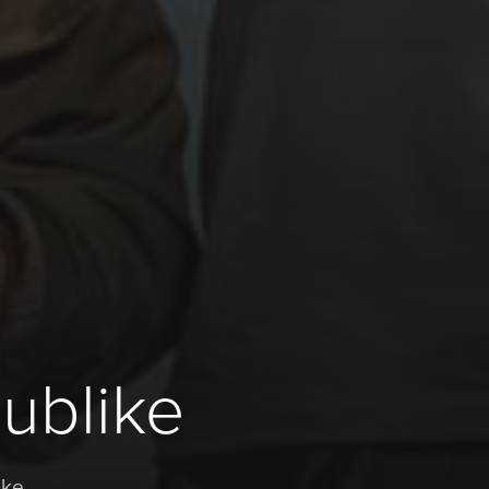
ublike
ike