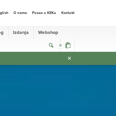
glish
O nama
Posao u KEKu
Kontakt
og
Izdanja
Webshop
0