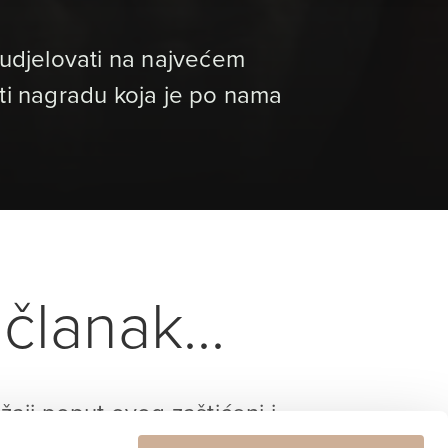
 sudjelovati na najvećem
ti nagradu koja je po nama
članak...
ržaji poput ovog zaštićeni i