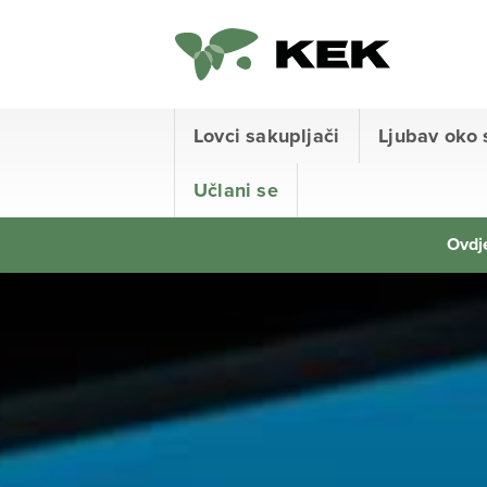
Lovci sakupljači
Ljubav oko 
Učlani se
Ovdje