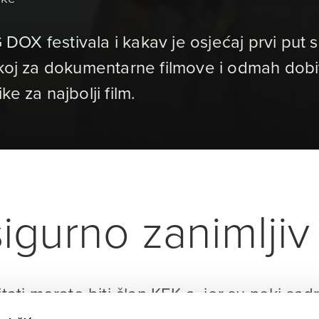
ZG DOX festivala i kakav je osjećaj prvi put
skoj za dokumentarne filmove i odmah dobi
e za najbolji film.
igurno zanimljiv 
itati morate biti član KEK-a, jer su neki sad