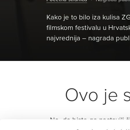
Kako je to bilo iza kulisa 
filmskom festivalu u Hrvat
najvrednija – nagrada publik
Ovo je s
No, da biste ga nastavili č