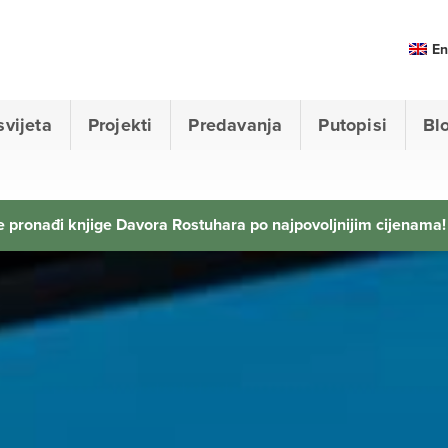
En
svijeta
Projekti
Predavanja
Putopisi
Bl
 pronađi knjige Davora Rostuhara po najpovoljnijim cijenama!