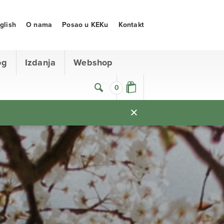
glish
O nama
Posao u KEKu
Kontakt
og
Izdanja
Webshop
0