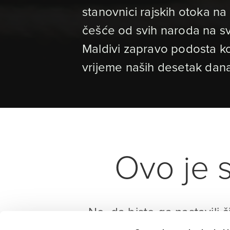
stanovnici rajskih otoka na 
češće od svih naroda na svi
Maldivi zapravo podosta ko
vrijeme naših desetak dan
Ovo je s
No, da biste ga nastavili č