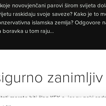
koje novovjenčani parovi širom svijeta dola
jetu raskidaju svoje saveze? Kako je to mo
nzervativna islamska zemlja? Odgovore na t
a boravka u tom raju…
igurno zanimljiv 
itati morate biti član KEK-a, jer su neki sad