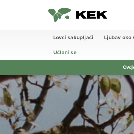
Lovci sakupljači
Ljubav oko 
Učlani se
Ovdje