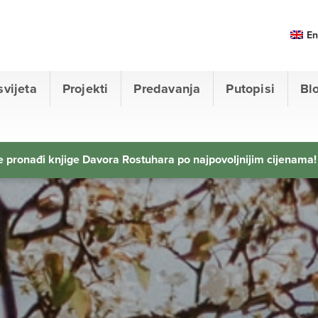
En
svijeta
Projekti
Predavanja
Putopisi
Bl
 pronađi knjige Davora Rostuhara po najpovoljnijim cijenama!