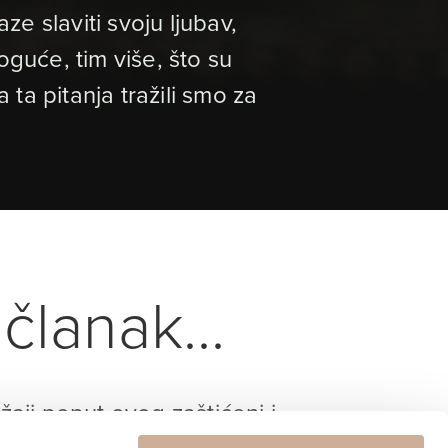
ze slaviti svoju ljubav,
guće, tim više, što su
a pitanja tražili smo za
članak...
ržaji poput ovog zaštićeni i