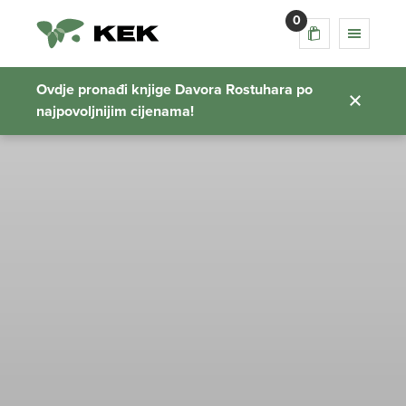
0
Ovdje pronađi knjige Davora Rostuhara po
najpovoljnijim cijenama!