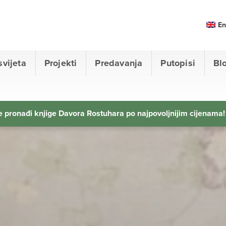
En
svijeta
Projekti
Predavanja
Putopisi
Bl
 pronađi knjige Davora Rostuhara po najpovoljnijim cijenama!