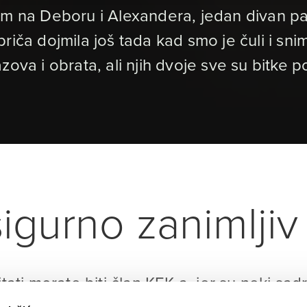
m na Deboru i Alexandera, jedan divan par 
iča dojmila još tada kad smo je čuli i snimi
zazova i obrata, ali njih dvoje sve su bitke p
igurno zanimljiv 
itati morate biti član KEK-a, jer su neki sad