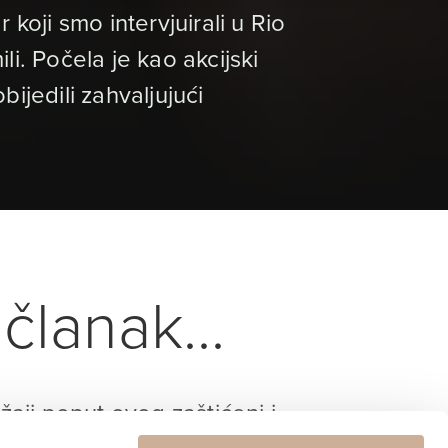
koji smo intervjuirali u Rio
li. Počela je kao akcijski
obijedili zahvaljujući
članak...
ržaji poput ovog zaštićeni i