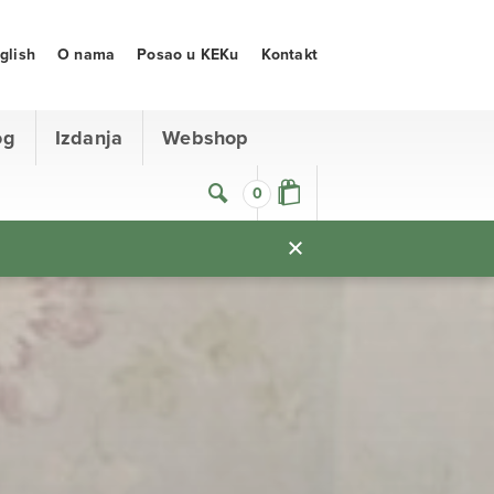
glish
O nama
Posao u KEKu
Kontakt
og
Izdanja
Webshop
0