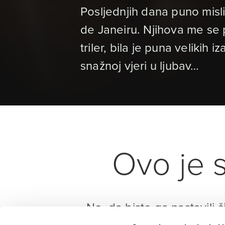
Posljednjih dana puno misli
de Janeiru. Njihova me se pr
triler, bila je puna velikih i
snažnoj vjeri u ljubav…
Ovo je s
No, da biste ga nastavili č