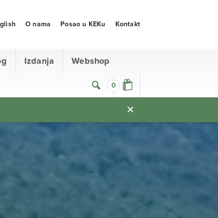
glish
O nama
Posao u KEKu
Kontakt
og
Izdanja
Webshop
0