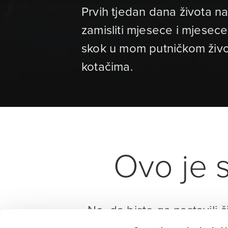
Prvih tjedan dana života 
zamisliti mjesece i mjesece
skok u mom putničkom život
kotačima.
Ovo je s
No, da biste ga nastavili č