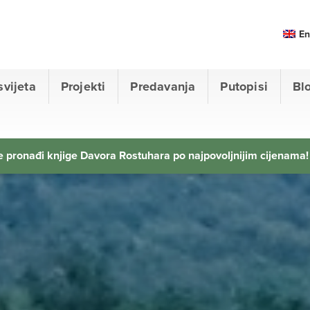
En
svijeta
Projekti
Predavanja
Putopisi
Bl
 pronađi knjige Davora Rostuhara po najpovoljnijim cijenama!