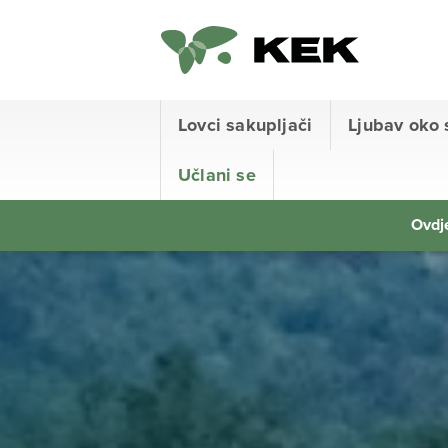
Lovci sakupljači
Ljubav oko 
Učlani se
Ovdje