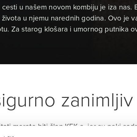
na cesti u našem novom kombiju je iza nas
 života u njemu narednih godina. Ovo je val
u. Za starog klošara i umornog putnika ovo
igurno zanimljiv 
itati morate biti član KEK-a, jer su neki sad