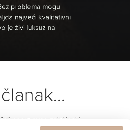
. Bez problema mogu
jda najveći kvalitativni
 je živi luksuz na
članak...
ržaji poput ovog zaštićeni i