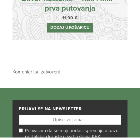
prva putovanja
11,90
€
DODAJ U KOŠARICU
Komentari su zatvoreni.
PRIJAVI SE NA NEWSLETTER
Prihvaćam da se moji podaci spremaju u bazu
podataka i koriste u svrhu slanja KEK