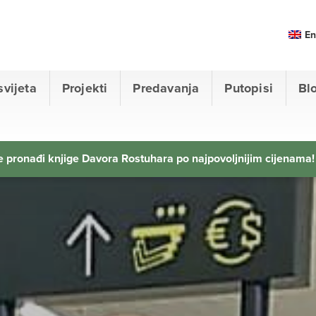
En
svijeta
Projekti
Predavanja
Putopisi
Bl
 pronađi knjige Davora Rostuhara po najpovoljnijim cijenama!