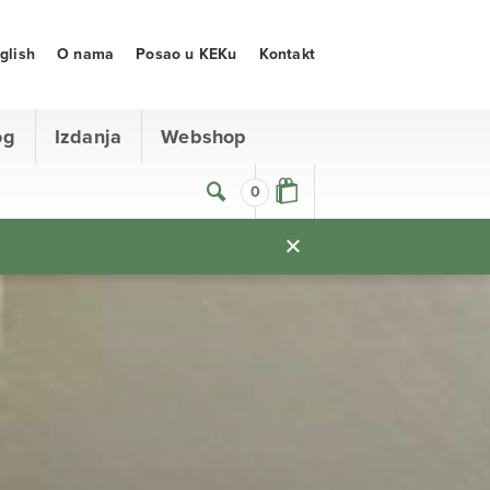
glish
O nama
Posao u KEKu
Kontakt
og
Izdanja
Webshop
0