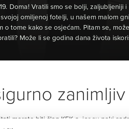
. Doma! Vratili smo se bolji, zaljubljeniji
svojoj omiljenoj fotelji, u našem malom gn
am o tome kako se osjećam. Pitam se, može 
tili? Može li se godina dana života iskoris
igurno zanimljiv 
itati morate biti član KEK-a, jer su neki sad