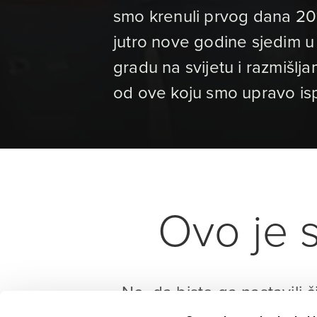
smo krenuli prvog dana 2019
jutro nove godine sjedim u 
gradu na svijetu i razmišlj
od ove koju smo upravo ispra
Ovo je s
No, da biste ga nastavili č