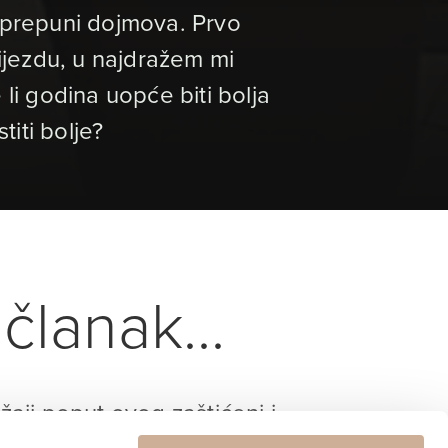
 i prepuni dojmova. Prvo
ijezdu, u najdražem mi
li godina uopće biti bolja
titi bolje?
članak...
ržaji poput ovog zaštićeni i