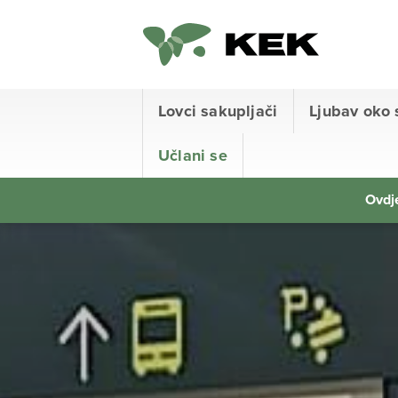
Lovci sakupljači
Ljubav oko 
Učlani se
Ovdje