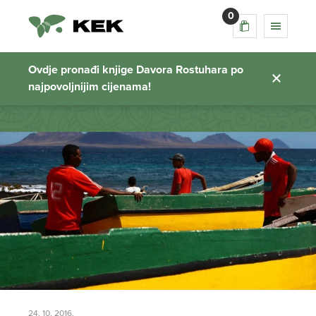
0
cabo verde
Ovdje pronađi knjige Davora Rostuhara po
najpovoljnijim cijenama!
Početna stranica
24. 10. 2016.