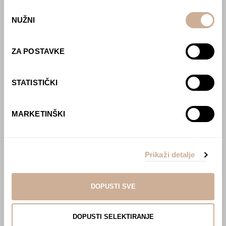
Odabir
Webshop
NUŽNI
pristanka
O nama
ZA POSTAVKE
Učlani se u KEK!
Lovci sakupljači
STATISTIČKI
O projektu
Kupi knjigu
Pogledaj VR film
MARKETINŠKI
Event s autorom
Projekti
Ljubav oko svijeta
Prikaži detalje
Polarni san
National Geographic – Hrvatska iz zraka
Prodaja izložbenih postamenata
DOPUSTI SVE
Džungla
Multisenzorna izložba ‘Put oko svijeta u pola
DOPUSTI SELEKTIRANJE
sata’