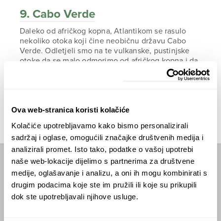
9. Cabo Verde
Daleko od afričkog kopna, Atlantikom se rasulo
nekoliko otoka koji čine neobičnu državu Cabo
Verde. Odletjeli smo na te vulkanske, pustinjske
otoke da se malo odmorimo od afričkog kopna i da
pokušamo doživjeti taj neobičan krajolik i
jedinstvenu kulturu nastalu stoljetnim miješanjem
crne Afrike i mediteranske Europe.
ČITAJTE DALJE
Ova web-stranica koristi kolačiće
Kolačiće upotrebljavamo kako bismo personalizirali
sadržaj i oglase, omogućili značajke društvenih medija i
analizirali promet. Isto tako, podatke o vašoj upotrebi
naše web-lokacije dijelimo s partnerima za društvene
Početna
medije, oglašavanje i analizu, a oni ih mogu kombinirati s
drugim podacima koje ste im pružili ili koje su prikupili
Predavanja
dok ste upotrebljavali njihove usluge.
Izdanja