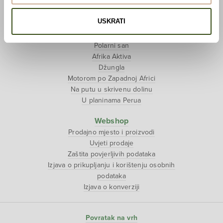
Afrika Aktiva
Tjedan tibetanske kulture
USKRATI
Putopisi
Polarni san
Afrika Aktiva
Džungla
Motorom po Zapadnoj Africi
Na putu u skrivenu dolinu
U planinama Perua
Webshop
Prodajno mjesto i proizvodi
Uvjeti prodaje
Zaštita povjerljivih podataka
Izjava o prikupljanju i korištenju osobnih
podataka
Izjava o konverziji
Povratak na vrh