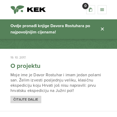
0
dnevnik antarktika
Ovdje pronađi knjige Davora Rostuhara po
najpovoljnijim cijenama!
Početna stranica
19. 10. 2017.
O projektu
Moje ime je Davor Rostuhar i imam jedan polarni
san. Želim izvesti posljednju veliku, klasičnu
ekspediciju koju Hrvati još nisu napravili: prvu
hrvatsku ekspediciju na Južni pol!
ČITAJTE DALJE