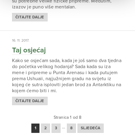
su potrebne velike fizičke pripreme. Međutim,
izazov je puno više mentalan.
ČITAJTE DALJE
16. 11. 2017.
Taj osjećaj
Kako se osjećam sada, kada je još samo dva tjedna
do početka velikog hodanja? Sada kada su iza
mene i pripreme u Punta Arenasu i kada putujem
prema Ushuaii, najjužnijem gradu na svijetu iz
kojeg će sutra isploviti jedan brod za Antarktiku na
kojem ćemo biti i mi.
ČITAJTE DALJE
Stranica 1 od 8
…
1
2
3
8
SLJEDEĆA