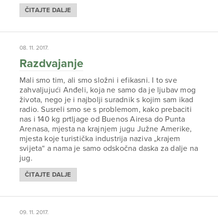
ČITAJTE DALJE
08. 11. 2017.
Razdvajanje
Mali smo tim, ali smo složni i efikasni. I to sve
zahvaljujući Anđeli, koja ne samo da je ljubav mog
života, nego je i najbolji suradnik s kojim sam ikad
radio. Susreli smo se s problemom, kako prebaciti
nas i 140 kg prtljage od Buenos Airesa do Punta
Arenasa, mjesta na krajnjem jugu Južne Amerike,
mjesta koje turistička industrija naziva „krajem
svijeta“ a nama je samo odskočna daska za dalje na
jug.
ČITAJTE DALJE
09. 11. 2017.