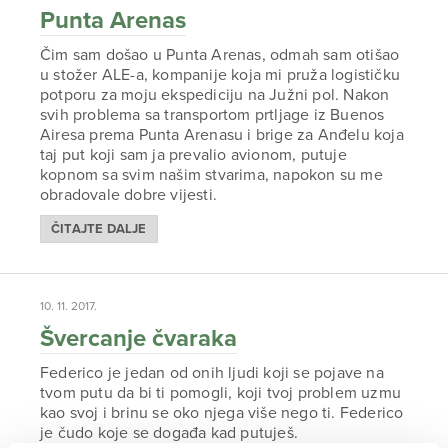
Punta Arenas
Čim sam došao u Punta Arenas, odmah sam otišao
u stožer ALE-a, kompanije koja mi pruža logističku
potporu za moju ekspediciju na Južni pol. Nakon
svih problema sa transportom prtljage iz Buenos
Airesa prema Punta Arenasu i brige za Anđelu koja
taj put koji sam ja prevalio avionom, putuje
kopnom sa svim našim stvarima, napokon su me
obradovale dobre vijesti.
ČITAJTE DALJE
10. 11. 2017.
Švercanje čvaraka
Federico je jedan od onih ljudi koji se pojave na
tvom putu da bi ti pomogli, koji tvoj problem uzmu
kao svoj i brinu se oko njega više nego ti. Federico
je čudo koje se događa kad putuješ.