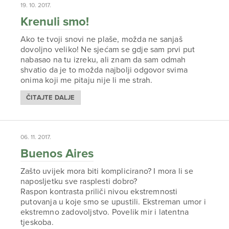
19. 10. 2017.
Krenuli smo!
Ako te tvoji snovi ne plaše, možda ne sanjaš
dovoljno veliko! Ne sjećam se gdje sam prvi put
nabasao na tu izreku, ali znam da sam odmah
shvatio da je to možda najbolji odgovor svima
onima koji me pitaju nije li me strah.
ČITAJTE DALJE
06. 11. 2017.
Buenos Aires
Zašto uvijek mora biti komplicirano? I mora li se
naposljetku sve rasplesti dobro?
Raspon kontrasta priliči nivou ekstremnosti
putovanja u koje smo se upustili. Ekstreman umor i
ekstremno zadovoljstvo. Povelik mir i latentna
tjeskoba.