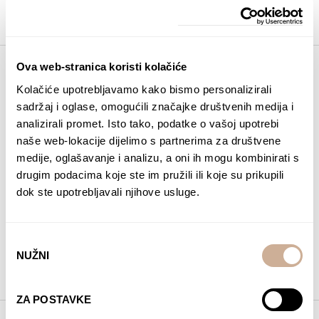
ČITAJTE DALJE
Ova web-stranica koristi kolačiće
13. 11. 2017.
Grad Hrvata
Kolačiće upotrebljavamo kako bismo personalizirali
sadržaj i oglase, omogućili značajke društvenih medija i
Znali smo da na krajnjem jugu Argentine i Čilea
analizirali promet. Isto tako, podatke o vašoj upotrebi
ima puno ljudi hrvatskih korijena, a ponajviše u
naše web-lokacije dijelimo s partnerima za društvene
Punta Arenasu. Nadali smo se i da će nam neki od
medije, oglašavanje i analizu, a oni ih mogu kombinirati s
njih pomoći sa pripremama. Ali nismo znali da je
hrvatskog porijekla i gradonačelnik Punta Arenasa
drugim podacima koje ste im pružili ili koje su prikupili
Claudio Radonich, i da će nas baš on ugostiti u
dok ste upotrebljavali njihove usluge.
svom domu. Treba nam puno prostora za pripremu
opreme i hrane, pa nam je super uletjelo to da nam
je veliki „alcalde“ ustupio cijelu svoju kuću na
Odabir
raspolaganje.
NUŽNI
pristanka
ČITAJTE DALJE
ZA POSTAVKE