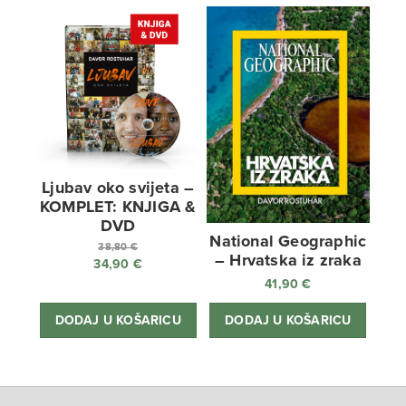
Ljubav oko svijeta –
KOMPLET: KNJIGA &
DVD
National Geographic
38,80
€
– Hrvatska iz zraka
34,90
€
Izvorna
41,90
€
cijena
Trenutna
bila
cijena
DODAJ U KOŠARICU
DODAJ U KOŠARICU
je:
je:
38,80 €.
34,90 €.