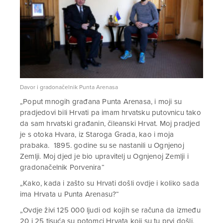
Davor i gradonačelnik Punta Arenasa
„Poput mnogih građana Punta Arenasa, i moji su
pradjedovi bili Hrvati pa imam hrvatsku putovnicu tako
da sam hrvatski građanin, čileanski Hrvat. Moj pradjed
je s otoka Hvara, iz Staroga Grada, kao i moja
prabaka. 1895. godine su se nastanili u Ognjenoj
Zemlji. Moj djed je bio upravitelj u Ognjenoj Zemlji i
gradonačelnik Porvenira“
„Kako, kada i zašto su Hrvati došli ovdje i koliko sada
ima Hrvata u Punta Arenasu?“
„Ovdje živi 125 000 ljudi od kojih se računa da između
20 i 25 tisuća su potomci Hrvata koji su tu prvi došli.