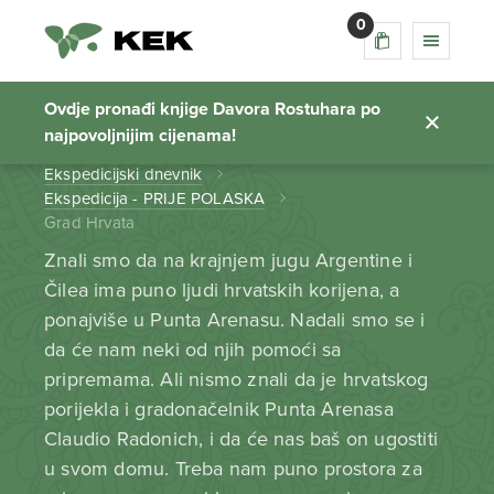
0
Grad Hrvata
Ovdje pronađi knjige Davora Rostuhara po
najpovoljnijim cijenama!
Početna stranica
Ekspedicijski dnevnik
Ekspedicija - PRIJE POLASKA
Grad Hrvata
Znali smo da na krajnjem jugu Argentine i
Čilea ima puno ljudi hrvatskih korijena, a
ponajviše u Punta Arenasu. Nadali smo se i
da će nam neki od njih pomoći sa
pripremama. Ali nismo znali da je hrvatskog
porijekla i gradonačelnik Punta Arenasa
Claudio Radonich, i da će nas baš on ugostiti
u svom domu. Treba nam puno prostora za