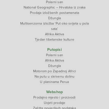
Polarni san
National Geographic – Hrvatska iz zraka
Prodaja izložbenih postamenata
Džungla
Multisenzorna izložba ‘Put oko svijeta u pola
sata’
Afrika Aktiva
Tjedan tibetanske kulture
Putopisi
Polarni san
Afrika Aktiva
Džungla
Motorom po Zapadnoj Africi
Na putu u skrivenu dolinu
U planinama Perua
Webshop
Prodajno mjesto i proizvodi
Uvjeti prodaje
Zaštita povjerljivih podataka