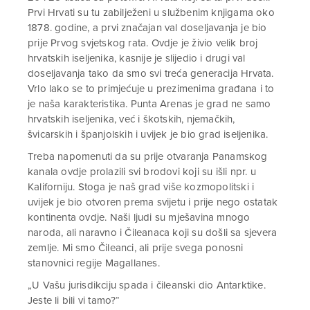
Prvi Hrvati su tu zabilježeni u službenim knjigama oko
1878. godine, a prvi značajan val doseljavanja je bio
prije Prvog svjetskog rata. Ovdje je živio velik broj
hrvatskih iseljenika, kasnije je slijedio i drugi val
doseljavanja tako da smo svi treća generacija Hrvata.
Vrlo lako se to primjećuje u prezimenima građana i to
je naša karakteristika. Punta Arenas je grad ne samo
hrvatskih iseljenika, već i škotskih, njemačkih,
švicarskih i španjolskih i uvijek je bio grad iseljenika.
Treba napomenuti da su prije otvaranja Panamskog
kanala ovdje prolazili svi brodovi koji su išli npr. u
Kaliforniju. Stoga je naš grad više kozmopolitski i
uvijek je bio otvoren prema svijetu i prije nego ostatak
kontinenta ovdje. Naši ljudi su mješavina mnogo
naroda, ali naravno i Čileanaca koji su došli sa sjevera
zemlje. Mi smo Čileanci, ali prije svega ponosni
stanovnici regije Magallanes.
„U Vašu jurisdikciju spada i čileanski dio Antarktike.
Jeste li bili vi tamo?“