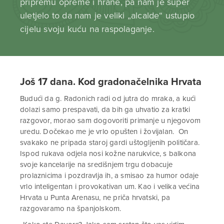
pripremu opreme i hrane, pa nam je super
uletjelo to da nam je veliki „alcalde“ ustupio
cijelu svoju kuću na raspolaganje.
Još 17 dana. Kod gradonačelnika Hrvata
Budući da g. Radonich radi od jutra do mraka, a kući
dolazi samo prespavati, da bih ga uhvatio za kratki
razgovor, morao sam dogovoriti primanje u njegovom
uredu. Dočekao me je vrlo opušten i žovijalan. On
svakako ne pripada staroj gardi uštogljenih političara.
Ispod rukava odjela nosi kožne narukvice, s balkona
svoje kancelarije na središnjem trgu dobacuje
prolaznicima i pozdravlja ih, a smisao za humor odaje
vrlo inteligentan i provokativan um. Kao i velika većina
Hrvata u Punta Arenasu, ne priča hrvatski, pa
razgovaramo na španjolskom.