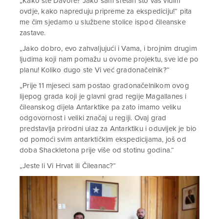
„Kako ste Davore? Jako sam sretan što vas vidim
ovdje, kako napreduju pripreme za ekspediciju!“ pita
me čim sjedamo u službene stolice ispod čileanske
zastave.
„Jako dobro, evo zahvaljujući i Vama, i brojnim drugim
ljudima koji nam pomažu u ovome projektu, sve ide po
planu! Koliko dugo ste Vi već gradonačelnik?“
„Prije 11 mjeseci sam postao gradonačelnikom ovog
lijepog grada koji je glavni grad regije Magallanes i
čileanskog dijela Antarktike pa zato imamo veliku
odgovornost i veliki značaj u regiji. Ovaj grad
predstavlja prirodni ulaz za Antarktiku i oduvijek je bio
od pomoći svim antarktičkim ekspedicijama, još od
doba Shackletona prije više od stotinu godina.“
„Jeste li Vi Hrvat ili Čileanac?“