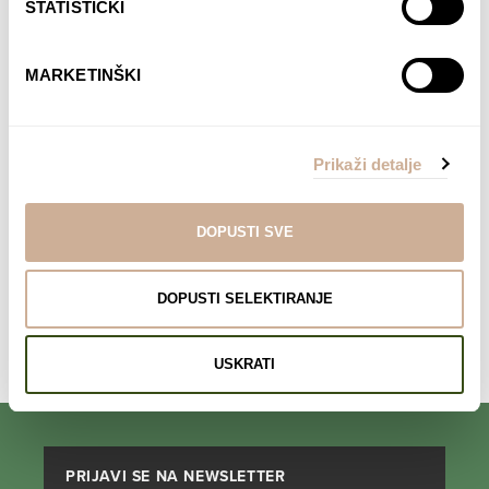
STATISTIČKI
MARKETINŠKI
Davor Rostuhar – Polarni san
22,90
€
Prikaži detalje
DODAJ U KOŠARICU
DOPUSTI SVE
DOPUSTI SELEKTIRANJE
Komentari su zatvoreni.
USKRATI
PRIJAVI SE NA NEWSLETTER