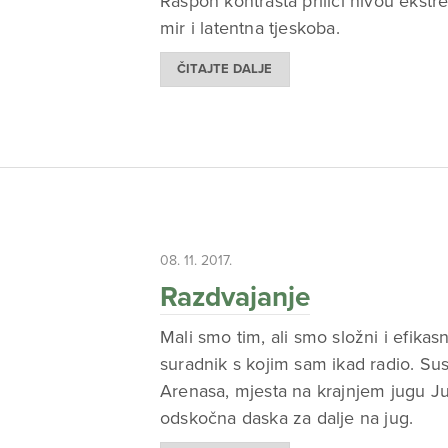
Raspon kontrasta priliči nivou ekst
mir i latentna tjeskoba.
ČITAJTE DALJE
08. 11. 2017.
Razdvajanje
Mali smo tim, ali smo složni i efikasn
suradnik s kojim sam ikad radio. Su
Arenasa, mjesta na krajnjem jugu Ju
odskočna daska za dalje na jug.