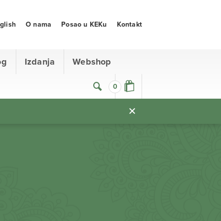
glish
O nama
Posao u KEKu
Kontakt
og
Izdanja
Webshop
0