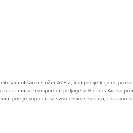
h sam otišao u stožer ALE-a, kompanije koja mi pruža 
ih problema sa transportom prtljage iz Buenos Airesa pr
vionom, putuje kopnom sa svim našim stvarima, napokon s