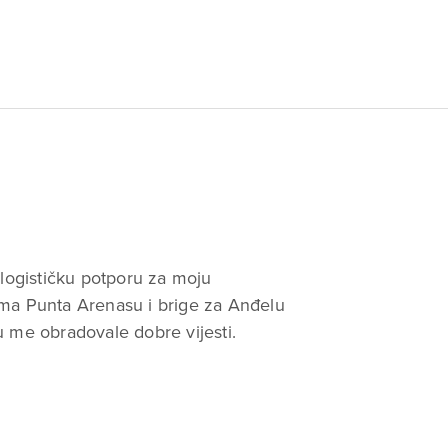
logističku potporu za moju
ema Punta Arenasu i brige za Anđelu
u me obradovale dobre vijesti.