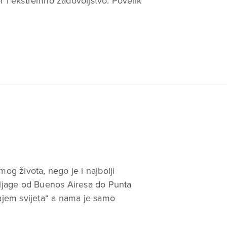
r i ekstremno zadovoljstvo. Povelik
mog života, nego je i najbolji
rtljage od Buenos Airesa do Punta
rajem svijeta“ a nama je samo