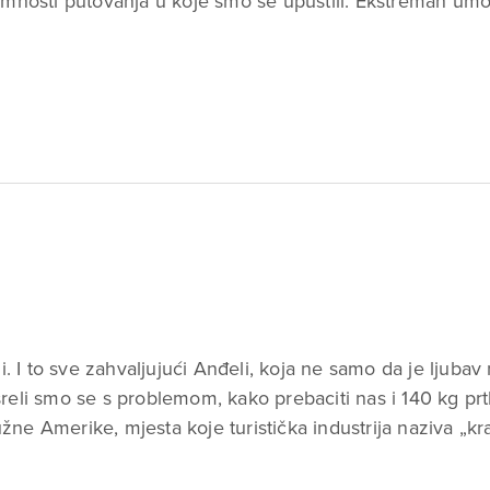
remnosti putovanja u koje smo se upustili. Ekstreman umo
i. I to sve zahvaljujući Anđeli, koja ne samo da je ljubav 
sreli smo se s problemom, kako prebaciti nas i 140 kg p
žne Amerike, mjesta koje turistička industrija naziva „k