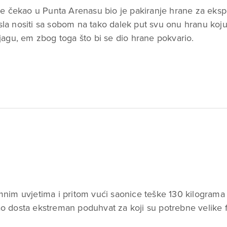
 je čekao u Punta Arenasu bio je pakiranje hrane za eks
misla nositi sa sobom na tako dalek put svu onu hranu ko
jagu, em zbog toga što bi se dio hrane pokvario.
nim uvjetima i pritom vući saonice teške 130 kilograma 
o dosta ekstreman poduhvat za koji su potrebne velike f