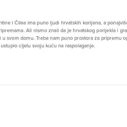
ine i Čilea ima puno ljudi hrvatskih korijena, a ponajvi
ipremama. Ali nismo znali da je hrvatskog porijekla i g
iti u svom domu. Treba nam puno prostora za pripremu o
“ ustupio cijelu svoju kuću na raspolaganje.