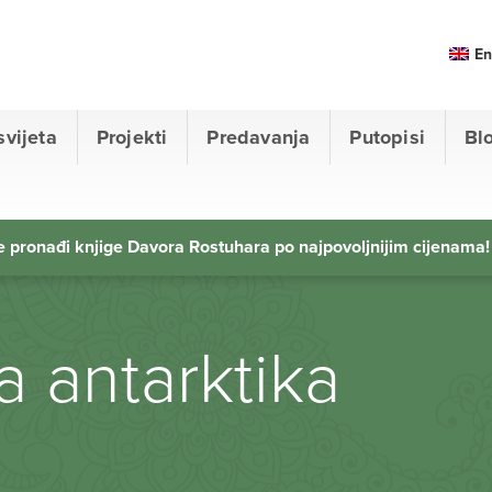
En
svijeta
Projekti
Predavanja
Putopisi
Bl
 pronađi knjige Davora Rostuhara po najpovoljnijim cijenama!
a antarktika