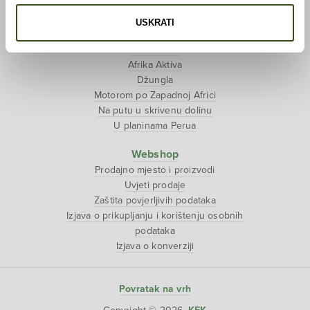
Tjedan tibetanske kulture
USKRATI
Putopisi
Polarni san
Afrika Aktiva
Džungla
Motorom po Zapadnoj Africi
Na putu u skrivenu dolinu
U planinama Perua
Webshop
Prodajno mjesto i proizvodi
Uvjeti prodaje
Zaštita povjerljivih podataka
Izjava o prikupljanju i korištenju osobnih
podataka
Izjava o konverziji
Povratak na vrh