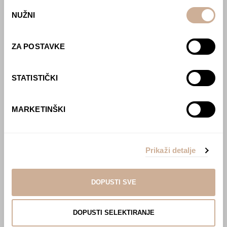
Webshop
Odabir
NUŽNI
pristanka
O nama
Učlani se u KEK!
ZA POSTAVKE
Lovci sakupljači
O projektu
STATISTIČKI
Kupi knjigu
Pogledaj VR film
MARKETINŠKI
Event s autorom
Projekti
Ljubav oko svijeta
Prikaži detalje
Polarni san
National Geographic – Hrvatska iz zraka
Prodaja izložbenih postamenata
DOPUSTI SVE
Džungla
Multisenzorna izložba ‘Put oko svijeta u pola
sata’
DOPUSTI SELEKTIRANJE
Afrika Aktiva