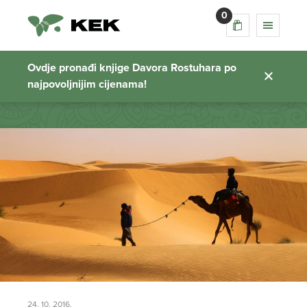
0
mauritanija
Ovdje pronađi knjige Davora Rostuhara po
najpovoljnijim cijenama!
Početna stranica
24. 10. 2016.