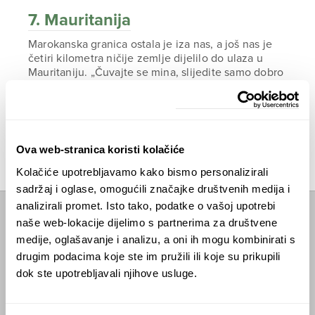
7. Mauritanija
Marokanska granica ostala je iza nas, a još nas je
četiri kilometra ničije zemlje dijelilo do ulaza u
Mauritaniju. „Čuvajte se mina, slijedite samo dobro
utabane puteve“ zvonilo nam je u ušima
upozorenje jednog putnika kojeg smo sreli u
Zapadnoj Sahari.
ČITAJTE DALJE
Ova web-stranica koristi kolačiće
Kolačiće upotrebljavamo kako bismo personalizirali
sadržaj i oglase, omogućili značajke društvenih medija i
analizirali promet. Isto tako, podatke o vašoj upotrebi
naše web-lokacije dijelimo s partnerima za društvene
Početna
medije, oglašavanje i analizu, a oni ih mogu kombinirati s
Predavanja
drugim podacima koje ste im pružili ili koje su prikupili
dok ste upotrebljavali njihove usluge.
Izdanja