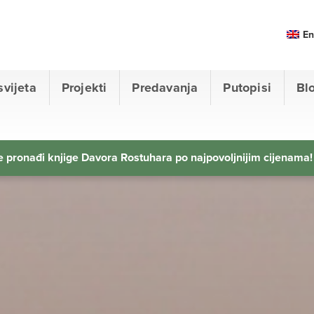
En
svijeta
Projekti
Predavanja
Putopisi
Bl
 pronađi knjige Davora Rostuhara po najpovoljnijim cijenama!