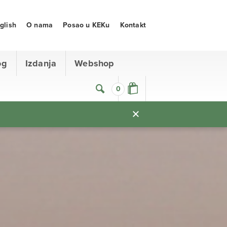
glish
O nama
Posao u KEKu
Kontakt
og
Izdanja
Webshop
0