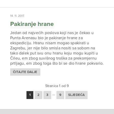
14. 11. 2017.
Pakiranje hrane
Jedan od najvećih poslova koji nas je čekao u
Punta Arenasu bio je pakiranje hrane za
ekspediciju. Hranu nisam mogao spakirati u
Zagrebu, jer nije bilo smisla nositi sa sobom na
tako dalek put svu onu hranu koju mogu kupiti u
Čileu, em zbog suvišnog troška za prekomjernu
prtljagu, em zbog toga što bi se dio hrane pokvario.
ČITAJTE DALJE
Stranica 1 od 9
…
1
2
3
9
SLJEDEĆA