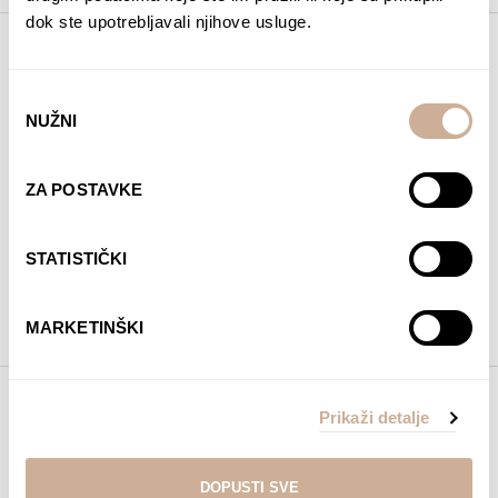
dok ste upotrebljavali njihove usluge.
09. 11. 2017.
Punta Arenas
Odabir
NUŽNI
Čim sam došao u Punta Arenas, odmah sam otišao
pristanka
u stožer ALE-a, kompanije koja mi pruža logističku
potporu za moju ekspediciju na Južni pol. Nakon
svih problema sa transportom prtljage iz Buenos
ZA POSTAVKE
Airesa prema Punta Arenasu i brige za Anđelu koja
taj put koji sam ja prevalio avionom, putuje
kopnom sa svim našim stvarima, napokon su me
STATISTIČKI
obradovale dobre vijesti.
ČITAJTE DALJE
MARKETINŠKI
10. 11. 2017.
Prikaži detalje
Švercanje čvaraka
Federico je jedan od onih ljudi koji se pojave na
DOPUSTI SVE