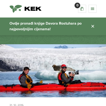
0
polarni san
Ovdje pronađi knjige Davora Rostuhara po
najpovoljnijim cijenama!
Početna stranica
31. 10. 2016.