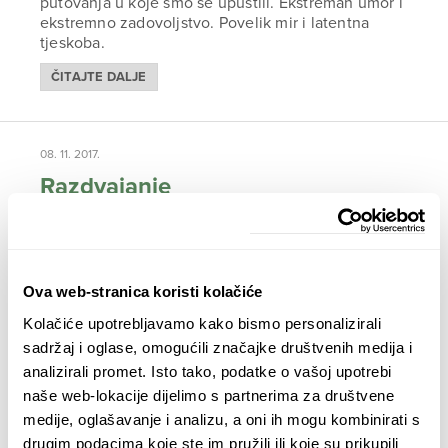
putovanja u koje smo se upustili. Ekstreman umor i
ekstremno zadovoljstvo. Povelik mir i latentna
tjeskoba.
ČITAJTE DALJE
08. 11. 2017.
Razdvajanje
Mali smo tim, ali smo složni i efikasni. I to sve
zahvaljujući Anđeli, koja ne samo da je ljubav mog
života, nego je i najbolji suradnik s kojim sam ikad
radio. Susreli smo se s problemom, kako prebaciti
Ova web-stranica koristi kolačiće
nas i 140 kg prtljage od Buenos Airesa do Punta
Arenasa, mjesta na krajnjem jugu Južne Amerike,
Kolačiće upotrebljavamo kako bismo personalizirali
mjesta koje turistička industrija naziva „krajem
sadržaj i oglase, omogućili značajke društvenih medija i
svijeta“ a nama je samo odskočna daska za dalje na
analizirali promet. Isto tako, podatke o vašoj upotrebi
jug.
naše web-lokacije dijelimo s partnerima za društvene
ČITAJTE DALJE
medije, oglašavanje i analizu, a oni ih mogu kombinirati s
drugim podacima koje ste im pružili ili koje su prikupili