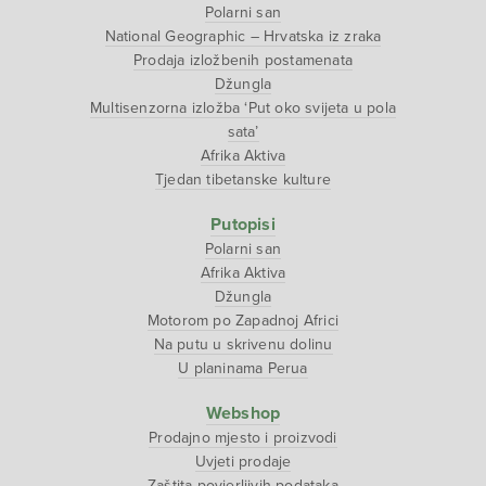
Polarni san
National Geographic – Hrvatska iz zraka
Prodaja izložbenih postamenata
Džungla
Multisenzorna izložba ‘Put oko svijeta u pola
sata’
Afrika Aktiva
Tjedan tibetanske kulture
Putopisi
Polarni san
Afrika Aktiva
Džungla
Motorom po Zapadnoj Africi
Na putu u skrivenu dolinu
U planinama Perua
Webshop
Prodajno mjesto i proizvodi
Uvjeti prodaje
Zaštita povjerljivih podataka