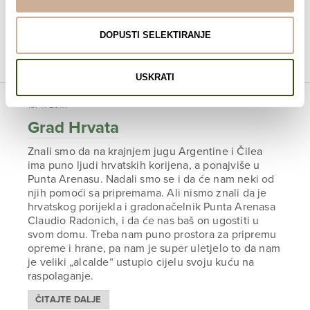
tvom putu da bi ti pomogli, koji tvoj problem uzmu
kao svoj i brinu se oko njega više nego ti. Federico
je čudo koje se događa kad putuješ.
DOPUSTI SELEKTIRANJE
ČITAJTE DALJE
USKRATI
13. 11. 2017.
Grad Hrvata
Znali smo da na krajnjem jugu Argentine i Čilea
ima puno ljudi hrvatskih korijena, a ponajviše u
Punta Arenasu. Nadali smo se i da će nam neki od
njih pomoći sa pripremama. Ali nismo znali da je
hrvatskog porijekla i gradonačelnik Punta Arenasa
Claudio Radonich, i da će nas baš on ugostiti u
svom domu. Treba nam puno prostora za pripremu
opreme i hrane, pa nam je super uletjelo to da nam
je veliki „alcalde“ ustupio cijelu svoju kuću na
raspolaganje.
ČITAJTE DALJE