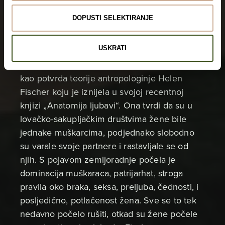
koje dijete i tko je sve bio s kim, otkrili smo
DOPUSTI SELEKTIRANJE
jednu pravu amazonsku Santa Barbaru i
saznali da Matisi nemaju čvrstu instituciju
USKRATI
braka i da muškarci i žene podjednako
mijenjaju partnere. To mi se odmah učinilo
kao potvrda teorije antropologinje Helen
Fischer koju je iznijela u svojoj recentnoj
knjizi „Anatomija ljubavi“. Ona tvrdi da su u
lovačko-sakupljačkim društvima žene bile
jednake muškarcima, podjednako slobodno
su varale svoje partnere i rastavljale se od
njih. S pojavom zemljoradnje počela je
dominacija muškaraca, patrijarhat, stroga
pravila oko braka, seksa, preljuba, čednosti, i
posljedično, potlačenost žena. Sve se to tek
nedavno počelo rušiti, otkad su žene počele