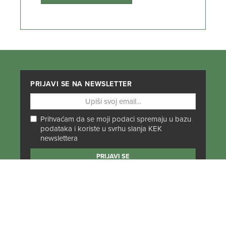
PRIJAVI SE NA NEWSLETTER
Prihvaćam da se moji podaci spremaju u bazu
podataka i koriste u svrhu slanja KEK
newslettera
PRATI NAS NA DRUŠTVENIM MREŽAMA
Od Norveške do Antarktike i od Južne Amerike
do Japana, objavljujemo zanimljive tekstove,