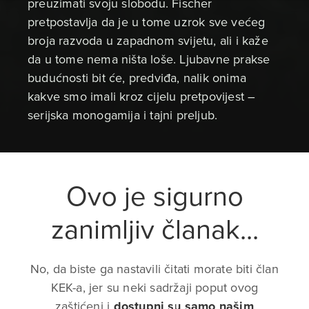
preuzimati svoju slobodu. Fischer
pretpostavlja da je u tome uzrok sve većeg
broja razvoda u zapadnom svijetu, ali i kaže
da u tome nema ništa loše. Ljubavne prakse
budućnosti bit će, predviđa, nalik onima
kakve smo imali kroz cijelu pretpovijest –
serijska monogamija i tajni preljub.
Ovo je sigurno
zanimljiv članak...
No, da biste ga nastavili čitati morate biti član
KEK-a, jer su neki sadržaji poput ovog
zaštićeni i
dostupni su samo našim