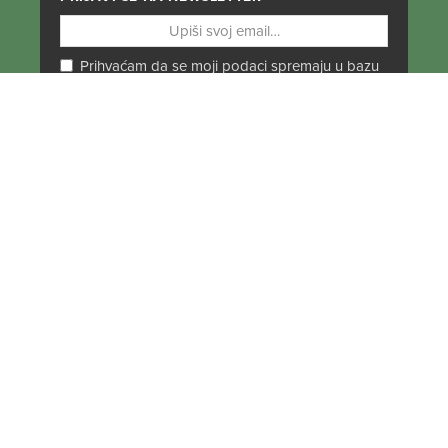
Prihvaćam da se moji podaci spremaju u bazu
podataka i koriste u svrhu slanja KEK
newslettera
PRATI NAS NA DRUŠTVENIM MREŽAMA
Od Norveške do Antarktike i od Južne Amerike
do Japana, objavljujemo zanimljive tekstove,
reportaže i fotke. Budi uvijek u toku i
ne
propusti novosti iz svijeta ekspedicionizma i
kulture
.