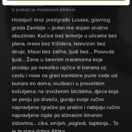
Početna stranica
U potrazi za modernom Afrikom
Hodajući kroz predgrađe Lusake, glavnog
grada Zambije – jedan me dojam snažno
obuzimao. Kućice bez temelja u ulicama bez
plana, meso bez frižidera, televizori bez
struje, trbusi bez zaliha, ljudi bez… Posvuda
ljudi… Žene u šarenim maramama koje
prodaju po nekoliko rajčica ili banana uz
cestu i nose na glavi kanistere pune vode od
bunara do doma, muškarci u prevelikim
košuljama, na izvoženim biciklima, djeca koja
se penju po drveću, guraju svoje ručno
napravljene igračke po prašini i nabijaju ručno
napravljene lopte po klimavim limenim
zidovima… cika, smijeh, pogledi, šaptanja… To
je ta stara dobra Afrika…