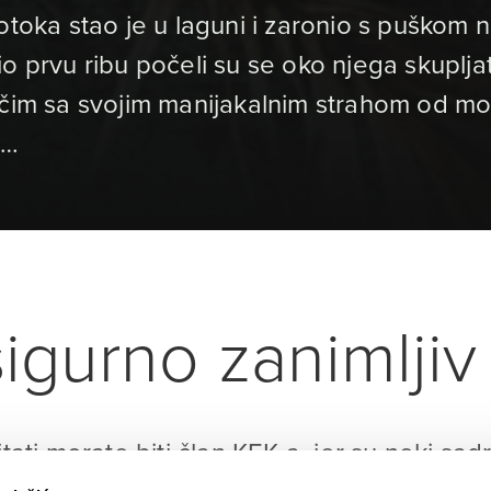
otoka stao je u laguni i zaronio s puškom 
o prvu ribu počeli su se oko njega skuplja
očim sa svojim manijakalnim strahom od mo
a…
igurno zanimljiv 
itati morate biti član KEK-a, jer su neki sad