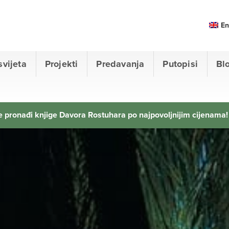
En
svijeta
Projekti
Predavanja
Putopisi
Bl
 pronađi knjige Davora Rostuhara po najpovoljnijim cijenama!