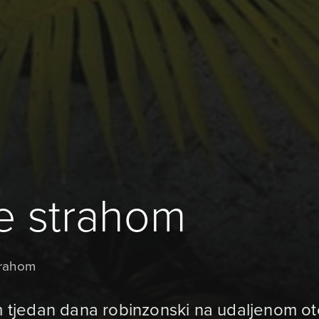
je strahom
trahom
jedan dana robinzonski na udaljenom oto