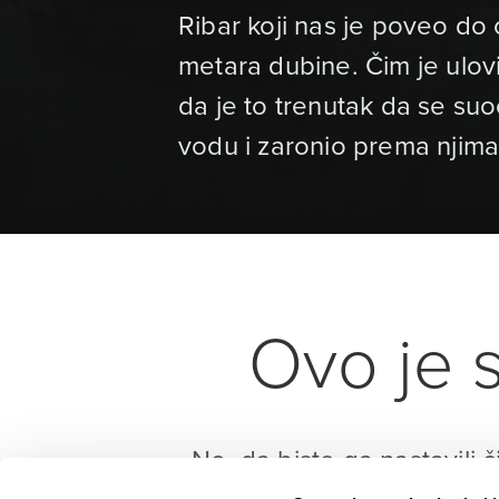
Ribar koji nas je poveo do 
metara dubine. Čim je ulovi
da je to trenutak da se su
vodu i zaronio prema njim
Ovo je s
No, da biste ga nastavili č