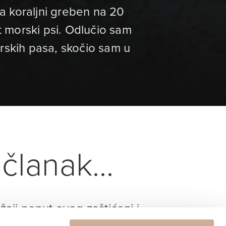
na koraljni greben na 20
t morski psi. Odlučio sam
rskih pasa, skočio sam u
članak...
ržaji poput ovog zaštićeni i