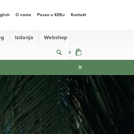
glish
O nama
Posao u KEKu
Kontakt
og
Izdanja
Webshop
0