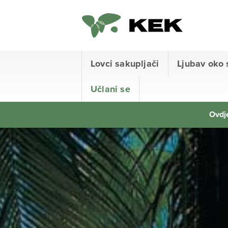
Lovci sakupljači
Ljubav oko 
Učlani se
Ovdje