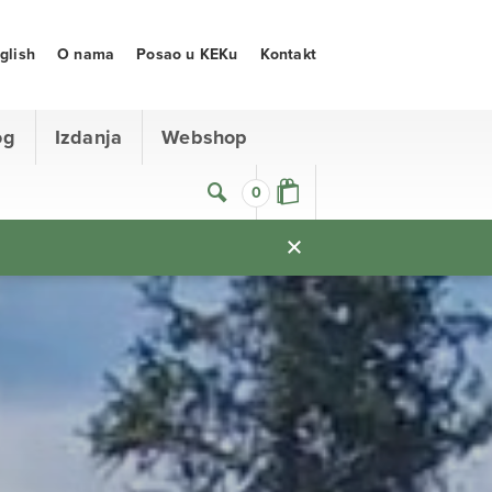
glish
O nama
Posao u KEKu
Kontakt
og
Izdanja
Webshop
0