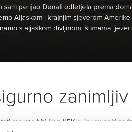
m sam penjao Denali odletjela prema doma
jemo Aljaskom i krajnjim sjeverom Amerike.
znamo s aljaškom divljinom, šumama, jeze
igurno zanimljiv 
itati morate biti član KEK-a, jer su neki sad