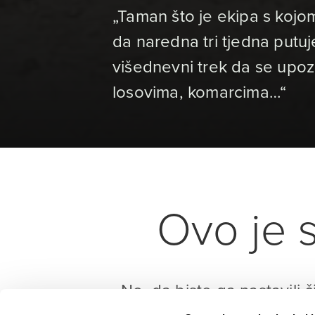
„Taman što je ekipa s kojo
da naredna tri tjedna putu
višednevni trek da se upo
losovima, komarcima…“
Ovo je s
No, da biste ga nastavili č