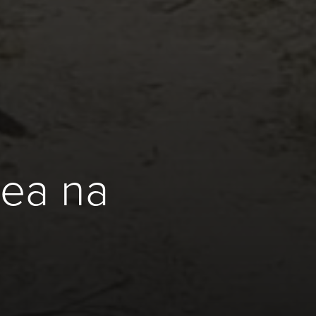
gea na