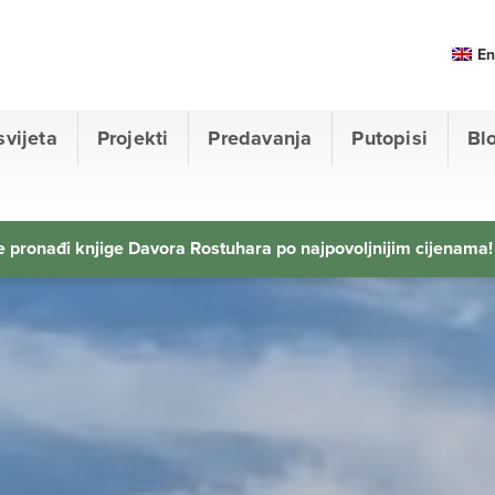
En
svijeta
Projekti
Predavanja
Putopisi
Bl
 pronađi knjige Davora Rostuhara po najpovoljnijim cijenama!