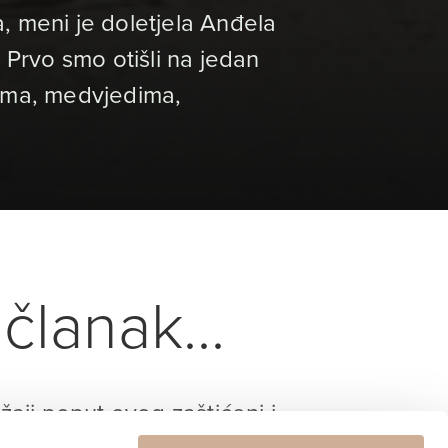
, meni je doletjela Anđela
 Prvo smo otišli na jedan
rima, medvjedima,
članak...
ržaji poput ovog zaštićeni i