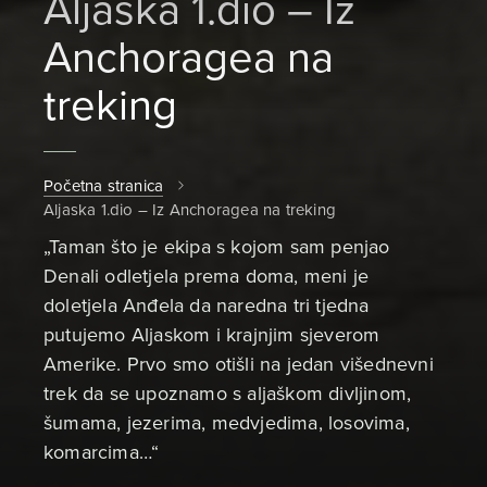
Aljaska 1.dio – Iz
Anchoragea na
treking
Početna stranica
Aljaska 1.dio – Iz Anchoragea na treking
„Taman što je ekipa s kojom sam penjao
Denali odletjela prema doma, meni je
doletjela Anđela da naredna tri tjedna
putujemo Aljaskom i krajnjim sjeverom
Amerike. Prvo smo otišli na jedan višednevni
trek da se upoznamo s aljaškom divljinom,
šumama, jezerima, medvjedima, losovima,
komarcima…“