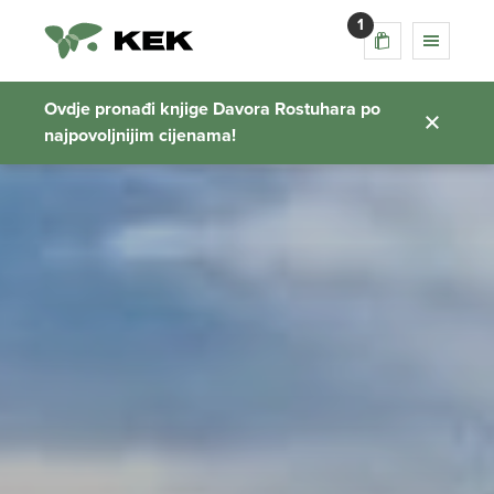
1
Ovdje pronađi knjige Davora Rostuhara po
najpovoljnijim cijenama!