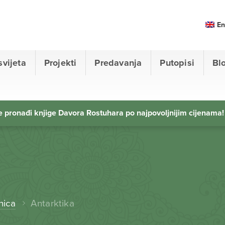
En
svijeta
Projekti
Predavanja
Putopisi
Bl
 pronađi knjige Davora Rostuhara po najpovoljnijim cijenama!
nica
Antarktika