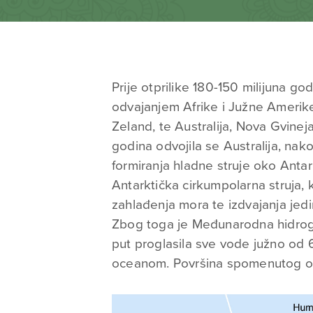
Prije otprilike 180-150 milijuna 
odvajanjem Afrike i Južne Amerike.
Zeland, te Australija, Nova Gvineja
godina odvojila se Australija, nak
formiranja hladne struje oko Antar
Antarktička cirkumpolarna struja, k
zahlađenja mora te izdvajanja jed
Zbog toga je Međunarodna hidrogr
put proglasila sve vode južno od 
oceanom. Površina spomenutog oce