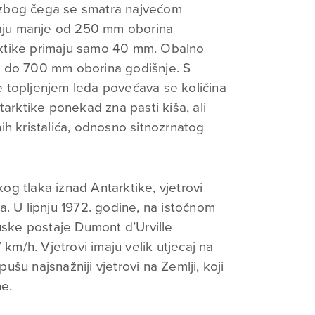
t, zbog čega se smatra najvećom
imaju manje od 250 mm oborina
tarktike primaju samo 40 mm. Obalno
0 do 700 mm oborina godišnje. S
 topljenjem leda povećava se količina
tarktike ponekad zna pasti kiša, ali
ih kristalića, odnosno sitnozrnatog
g tlaka iznad Antarktike, vjetrovi
a. U lipnju 1972. godine, na istočnom
uske postaje Dumont d’Urville
 km/h. Vjetrovi imaju velik utjecaj na
šu najsnažniji vjetrovi na Zemlji, koji
ne.