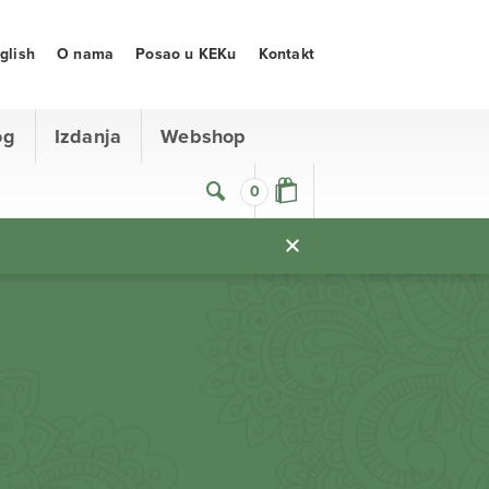
glish
O nama
Posao u KEKu
Kontakt
og
Izdanja
Webshop
0