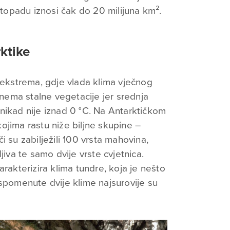
istopadu iznosi čak do 20 milijuna km².
arktike
h ekstrema, gdje vlada klima vječnog
ema stalne vegetacije jer srednja
nikad nije iznad 0 °C. Na Antarktičkom
ojima rastu niže biljne skupine –
ači su zabilježili 100 vrsta mahovina,
jiva te samo dvije vrste cvjetnica.
arakterizira klima tundre, koja je nešto
 spomenute dvije klime najsurovije su