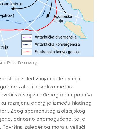
vor: Polar Discovery)
zonskog zaleđivanja i odleđivanja
 godine zaledi nekoliko metara
Površinski sloj zaleđenog mora ponaša
nsku razmjenu energije između hladnog
sferi. Zbog spomenutog izolacijskog
njeno, odnosno onemogućeno, te je
. Površina zaleđenog mora u veljači