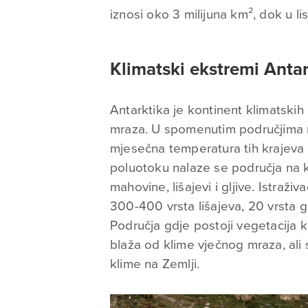
iznosi oko 3 milijuna km², dok u l
Klimatski ekstremi Ant
Antarktika je kontinent klimatski
mraza. U spomenutim područjima n
mjesečna temperatura tih krajeva 
poluotoku nalaze se područja na k
mahovine, lišajevi i gljive. Istraživ
300-400 vrsta lišajeva, 20 vrsta gl
Područja gdje postoji vegetacija k
blaža od klime vječnog mraza, ali
klime na Zemlji.