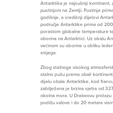
Antarktika je najsušniji kontinen
pustinjom na Zemlji. Pustinje pr
godišnje, a središnji dijelovi An
područje Antarktike prima od 20
porastom globalne temperature te
oborina na Antarktici. Uz obalu An
većinom su oborine u obliku leden
snijega.
Zbog stalnoga visokog atmosfersko
stalno pušu prema obali kontinent
dijelu obale Antarktike, kod franc
zabilježena je brzina vjetra od 327
okolna mora. U Drakeovu prolazu pu
podižu valove i do 20 metara visi