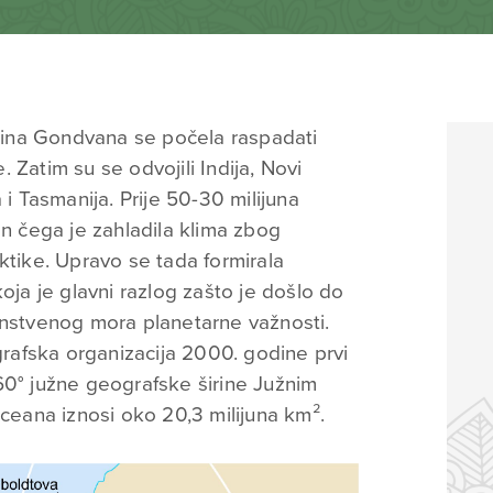
godina Gondvana se počela raspadati
 Zatim su se odvojili Indija, Novi
 i Tasmanija. Prije 50-30 milijuna
on čega je zahladila klima zbog
ktike. Upravo se tada formirala
oja je glavni razlog zašto je došlo do
instvenog mora planetarne važnosti.
afska organizacija 2000. godine prvi
60° južne geografske širine Južnim
ana iznosi oko 20,3 milijuna km².