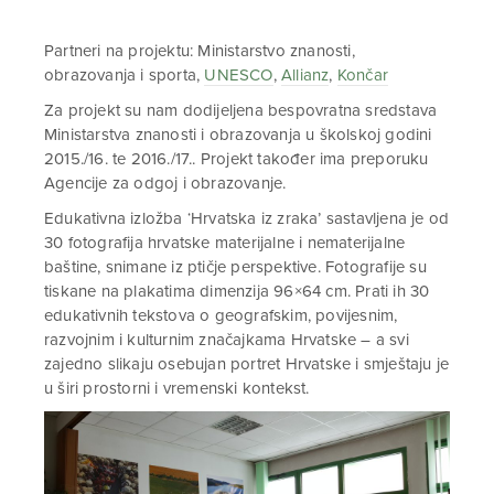
Partneri na projektu: Ministarstvo znanosti,
obrazovanja i sporta,
UNESCO
,
Allianz
,
Končar
Za projekt su nam dodijeljena bespovratna sredstava
Ministarstva znanosti i obrazovanja u školskoj godini
2015./16. te 2016./17.. Projekt također ima preporuku
Agencije za odgoj i obrazovanje.
Edukativna izložba ‘Hrvatska iz zraka’ sastavljena je od
30 fotografija hrvatske materijalne i nematerijalne
baštine, snimane iz ptičje perspektive. Fotografije su
tiskane na plakatima dimenzija 96×64 cm. Prati ih 30
edukativnih tekstova o geografskim, povijesnim,
razvojnim i kulturnim značajkama Hrvatske – a svi
zajedno slikaju osebujan portret Hrvatske i smještaju je
u širi prostorni i vremenski kontekst.