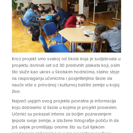
Kroz projekt smo svakoj od škola koja je sudjelovala u
projektu donirali set od 30 predivnih plakata koji, osim
što služe kao ukras u školskim hodnicima, stalno stoje
na raspolaganju učenicima i posjetiteljima škole da
nauče više o prirodnoj i kulturnoj baštini zemlje u kojoj
žive.
Najveći uspjeh ovog projekta povratna je informacija
koju dobivamo iz škola u kojima je projekt proveden.
Učenici su pokazali interes za boljim poznavanjem
ljepota svoje zemlje, a izložene fotografije potiču ih da
još uvijek promišljaju onome što su čuli tijekom