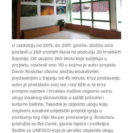
U razdoblju od 2015. do 2017. godine, izložbu smo
postavili u 260 srednjih škola na području 20 hrvatskih
županija. Od ukupno 260 škola koje sudjeluju u
projektu, odabrali smo 110 u kojima je autor projekta
Davor Rostuhar otvorio izložbu edukativnim
predavanjem u trajanju od 45 minuta. Kroz predavanje,
autor je predstavio svoj rad i rad KEK-a, te kroz
primjere svjetske i hrvatske baštine objasnio važnu
ulogu lokalnog stanovništva u zaštiti prirodne i
kulturne baštine. Također je objasnio ulogu koju
originalni, kreativni umjetnički projekti igraju u
postizanju tog cilja. Na par predavanja g. Rostuharu
pridružila se Rut Carek, glavna tajnica i voditeljica
Službe za UNESCO koja je ukratko objasnila ulogu