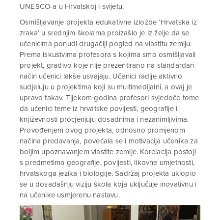
UNESCO-a u Hrvatskoj i svijetu.
Osmišljavanje projekta edukativne izložbe ‘Hrvatska iz
zraka’ u srednjim školama proizašlo je iz želje da se
učenicima ponudi drugačiji pogled na vlastitu zemlju.
Prema iskustvima profesora s kojima smo osmišljavali
projekt, gradivo koje nije prezentirano na standardan
način učenici lakše usvajaju. Učenici radije aktivno
sudjeluju u projektima koji su multimedijalni, a ovaj je
upravo takav. Tijekom godina profesori svjedoče tome
da učenici teme iz hrvatske povijesti, geografije i
književnosti procjenjuju dosadnima i nezanimljivima.
Provođenjem ovog projekta, odnosno promjenom
načina predavanja, povećala se i motivacija učenika za
boljim upoznavanjem vlastite zemlje. Korelacija postoji
s predmetima geografije, povijesti, likovne umjetnosti,
hrvatskoga jezika i biologije. Sadržaj projekta uklopio
se u dosadašnju viziju škola koja uključuje inovativnu i
na učenike usmjerenu nastavu.