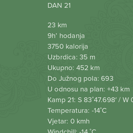
DAN 21
23 km
9h’ hodanja
3750 kalorija
Uzbrdica: 35 m
Ukupno: 452 km
Do Južnog pola: 693
U odnosu na plan: +43 km
Kamp 21: S 83˚47.698′ / W
Temperatura: -14˚C
Vjetar: 0 kmh
Windchill: -14 ˚C