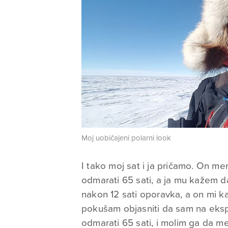
Moj uobičajeni polarni look
I tako moj sat i ja pričamo. On m
odmarati 65 sati, a ja mu kažem 
nakon 12 sati oporavka, a on mi k
pokušam objasniti da sam na eksp
odmarati 65 sati, i molim ga da m