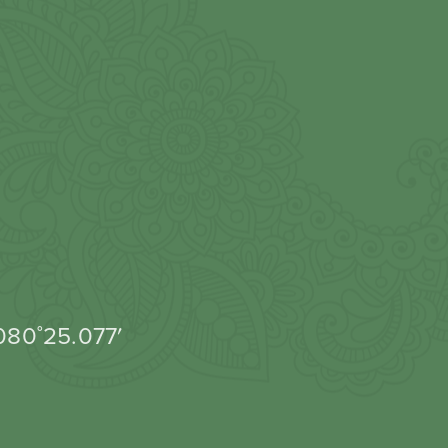
 080˚25.077′