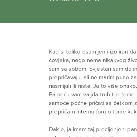
Kad si toliko osamljen i izoliran
čovjeka, nego nema nikakvog živo
sam sa sobom. Svjestan sam da in
prepričavaju, ali ne marim puno za 
nasmijali ili niste. Ja to više on
Pa neću vam valjda trubiti o tome
samoće počne pričati sa četkom za 
prepričam internu foru o tome ka
Dakle, ja imam taj precijenjeni p