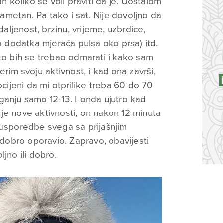
an koliko se voli praviti da je. Uostalom
 pametan. Pa tako i sat. Nije dovoljno da
daljenost, brzinu, vrijeme, uzbrdice,
ko dodatka mjerača pulsa oko prsa) itd.
iko bih se trebao odmarati i kako sam
erim svoju aktivnost, i kad ona završi,
ocijeni da mi otprilike treba 60 do 70
ganju samo 12-13. I onda ujutro kad
je nove aktivnosti, on nakon 12 minuta
 usporedbe svega sa prijašnjim
e dobro oporavio. Zapravo, obavijesti
jno ili dobro.