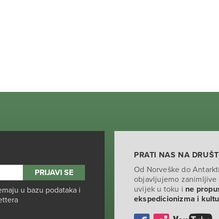
PRATI NAS NA DRUŠ
Od Norveške do Antarkt
objavljujemo zanimljive 
uvijek u toku i
ne propus
emaju u bazu podataka i
ekspedicionizma i kult
ettera