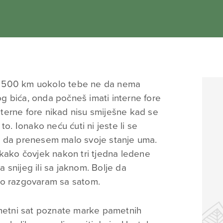
 da 500 km uokolo tebe ne da nema
g bića, onda počneš imati interne fore
terne fore nikad nisu smiješne kad se
to. Ionako neću ćuti ni jeste li se
ako, da prenesem malo svoje stanje uma.
 kako čovjek nakon tri tjedna ledene
snijeg ili sa jaknom. Bolje da
ko razgovaram sa satom.
ametni sat poznate marke pametnih