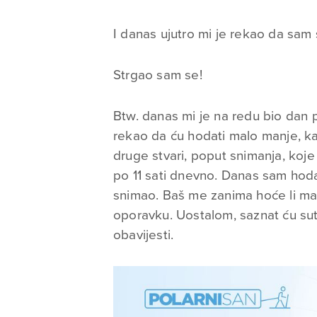
I danas ujutro mi je rekao da sam 
Strgao sam se!
Btw. danas mi je na redu bio dan pa
rekao da ću hodati malo manje, k
druge stvari, poput snimanja, koj
po 11 sati dnevno. Danas sam hod
snimao. Baš me zanima hoće li man
oporavku. Uostalom, saznat ću su
obavijesti.