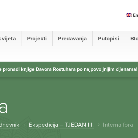
En
svijeta
Projekti
Predavanja
Putopisi
Bl
 pronađi knjige Davora Rostuhara po najpovoljnijim cijenama!
ra
 dnevnik
Ekspedicija – TJEDAN III.
Interna fora