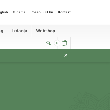
glish
O nama
Posao u KEKu
Kontakt
og
Izdanja
Webshop
0