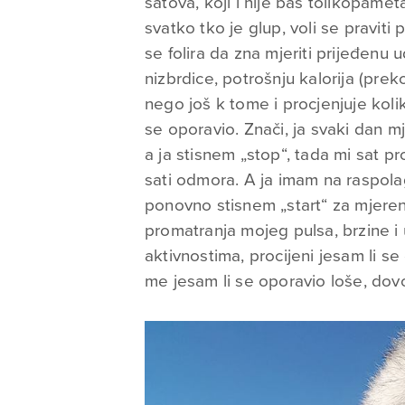
satova, koji i nije baš tolikopamet
svatko tko je glup, voli se praviti
se folira da zna mjeriti prijeđenu u
nizbrdice, potrošnju kalorija (pre
nego još k tome i procjenjuje kol
se oporavio. Znači, ja svaki dan mj
a ja stisnem „stop“, tada mi sat pr
sati odmora. A ja imam na raspola
ponovno stisnem „start“ za mjeren
promatranja mojeg pulsa, brzine i
aktivnostima, procijeni jesam li s
me jesam li se oporavio loše, dovol