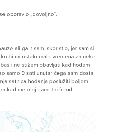
se oporavio „dovoljno“.
uze ali ga nisam iskoristio, jer sam si
ako bi mi ostalo malo vremena za neke
e baš i ne stižem obavljati kad hodam
ao samo 9 sati unutar čega sam dosta
ja satnica hodanja poslužiti boljem
tra kad me moj pametni frend