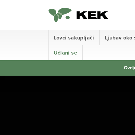
Lovci sakupljači
Ljubav oko 
Učlani se
Ovdje