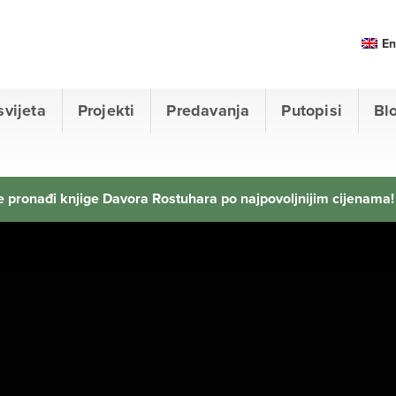
En
svijeta
Projekti
Predavanja
Putopisi
Bl
 pronađi knjige Davora Rostuhara po najpovoljnijim cijenama!