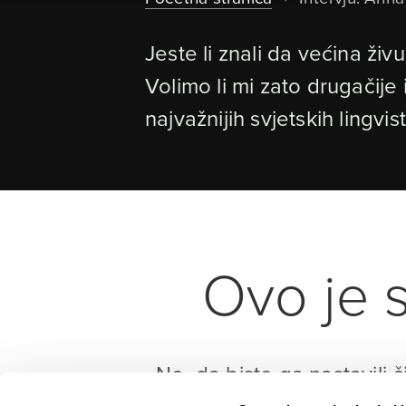
Jeste li znali da većina živ
Volimo li mi zato drugačije
najvažnijih svjetskih ling
Ovo je s
No, da biste ga nastavili č