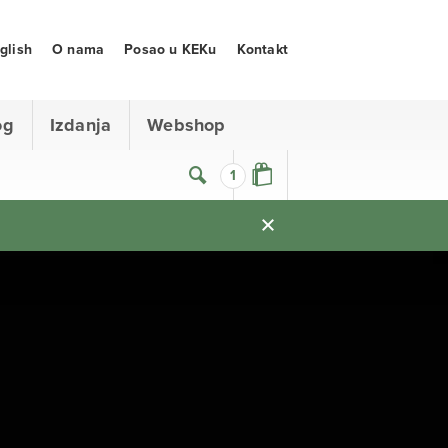
glish
O nama
Posao u KEKu
Kontakt
og
Izdanja
Webshop
1