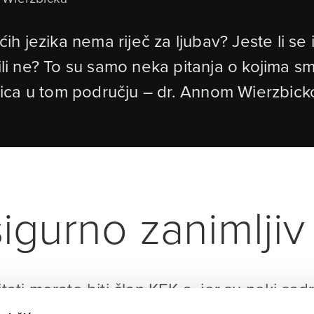
ućih jezika nema riječ za ljubav? Jeste li se
 ili ne? To su samo neka pitanja o kojima 
vistica u tom području – dr. Annom Wierzbi
igurno zanimljiv 
itati morate biti član KEK-a, jer su neki sad