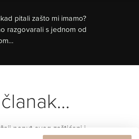
 ikad pitali zašto mi imamo?
smo razgovarali s jednom od
ckom…
članak...
ržaji poput ovog zaštićeni i