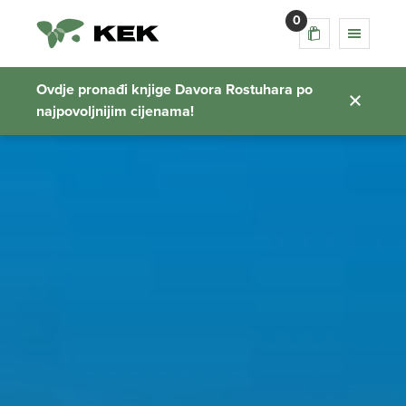
0
Ovdje pronađi knjige Davora Rostuhara po
najpovoljnijim cijenama!