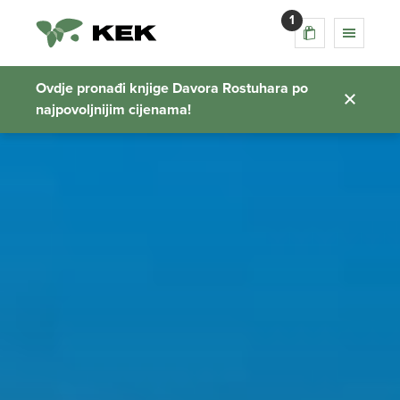
1
Ovdje pronađi knjige Davora Rostuhara po
najpovoljnijim cijenama!