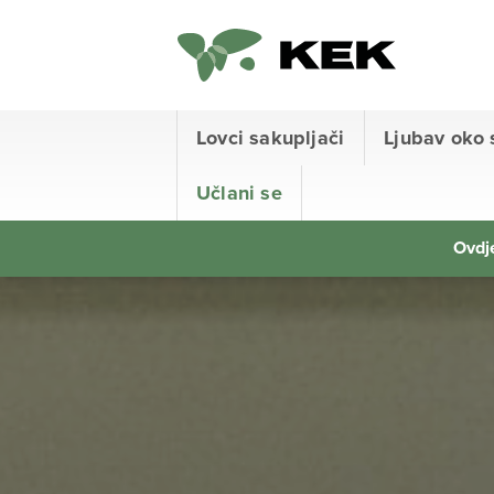
Lovci sakupljači
Ljubav oko 
Učlani se
Ovdje