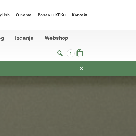
glish
O nama
Posao u KEKu
Kontakt
og
Izdanja
Webshop
1