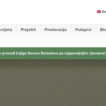
En
svijeta
Projekti
Predavanja
Putopisi
Bl
 pronađi knjige Davora Rostuhara po najpovoljnijim cijenama!