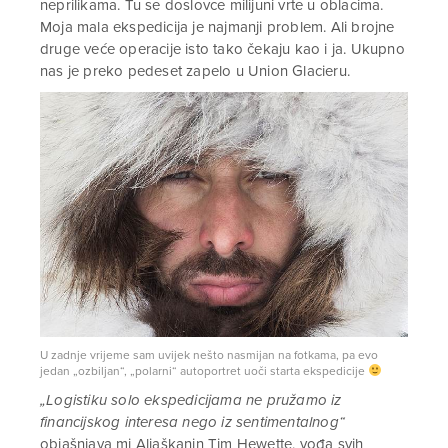
neprilikama. Tu se doslovce milijuni vrte u oblacima.
Moja mala ekspedicija je najmanji problem. Ali brojne
druge veće operacije isto tako čekaju kao i ja. Ukupno
nas je preko pedeset zapelo u Union Glacieru.
U zadnje vrijeme sam uvijek nešto nasmijan na fotkama, pa evo
jedan „ozbiljan“, „polarni“ autoportret uoči starta ekspedicije
„Logistiku solo ekspedicijama ne pružamo iz
financijskog interesa nego iz sentimentalnog“
objašnjava mi Aljaškanin Tim Hewette, vođa svih