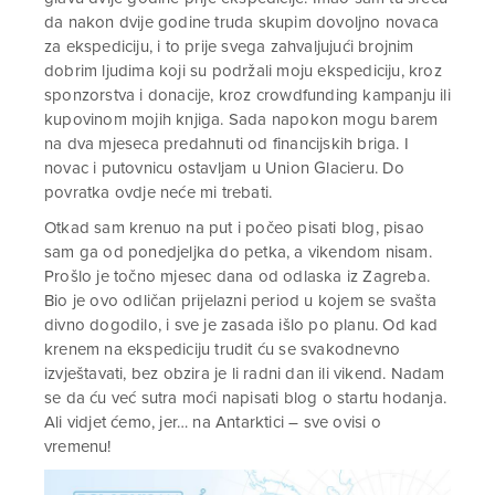
da nakon dvije godine truda skupim dovoljno novaca
za ekspediciju, i to prije svega zahvaljujući brojnim
dobrim ljudima koji su podržali moju ekspediciju, kroz
sponzorstva i donacije, kroz crowdfunding kampanju ili
kupovinom mojih knjiga. Sada napokon mogu barem
na dva mjeseca predahnuti od financijskih briga. I
novac i putovnicu ostavljam u Union Glacieru. Do
povratka ovdje neće mi trebati.
Otkad sam krenuo na put i počeo pisati blog, pisao
sam ga od ponedjeljka do petka, a vikendom nisam.
Prošlo je točno mjesec dana od odlaska iz Zagreba.
Bio je ovo odličan prijelazni period u kojem se svašta
divno dogodilo, i sve je zasada išlo po planu. Od kad
krenem na ekspediciju trudit ću se svakodnevno
izvještavati, bez obzira je li radni dan ili vikend. Nadam
se da ću već sutra moći napisati blog o startu hodanja.
Ali vidjet ćemo, jer… na Antarktici – sve ovisi o
vremenu!