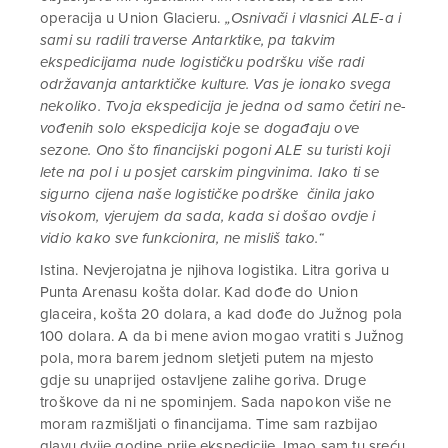
operacija u Union Glacieru.
„Osnivači i vlasnici ALE-a i
sami su radili traverse Antarktike, pa takvim
ekspedicijama nude logističku podršku više radi
održavanja antarktičke kulture. Vas je ionako svega
nekoliko. Tvoja ekspedicija je jedna od samo četiri ne-
vođenih solo ekspedicija koje se događaju ove
sezone. Ono što financijski pogoni ALE su turisti koji
lete na pol i u posjet carskim pingvinima. Iako ti se
sigurno cijena naše logističke podrške činila jako
visokom, vjerujem da sada, kada si došao ovdje i
vidio kako sve funkcionira, ne misliš tako.“
Istina. Nevjerojatna je njihova logistika. Litra goriva u
Punta Arenasu košta dolar. Kad dođe do Union
glaceira, košta 20 dolara, a kad dođe do Južnog pola
100 dolara. A da bi mene avion mogao vratiti s Južnog
pola, mora barem jednom sletjeti putem na mjesto
gdje su unaprijed ostavljene zalihe goriva. Druge
troškove da ni ne spominjem. Sada napokon više ne
moram razmišljati o financijama. Time sam razbijao
glavu dvije godine prije ekspedicije. Imao sam tu sreću