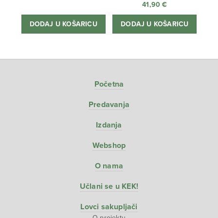
41,90
€
cijena
Trenutna
bila
cijena
DODAJ U KOŠARICU
DODAJ U KOŠARICU
je:
je:
38,80 €.
34,90 €.
Početna
Predavanja
Izdanja
Webshop
O nama
Učlani se u KEK!
Lovci sakupljači
O projektu