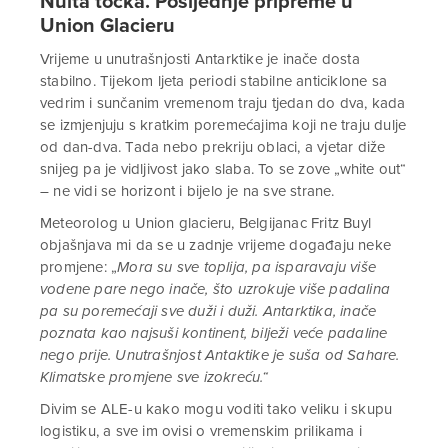
Nulta točka. Posljednje pripreme u
Union Glacieru
Vrijeme u unutrašnjosti Antarktike je inače dosta
stabilno. Tijekom ljeta periodi stabilne anticiklone sa
vedrim i sunčanim vremenom traju tjedan do dva, kada
se izmjenjuju s kratkim poremećajima koji ne traju dulje
od dan-dva. Tada nebo prekriju oblaci, a vjetar diže
snijeg pa je vidljivost jako slaba. To se zove „white out“
– ne vidi se horizont i bijelo je na sve strane.
Meteorolog u Union glacieru, Belgijanac Fritz Buyl
objašnjava mi da se u zadnje vrijeme događaju neke
promjene: „
Mora su sve toplija, pa isparavaju više
vodene pare nego inače, što uzrokuje više padalina
pa su poremećaji sve duži i duži. Antarktika, inače
poznata kao najsuši kontinent, bilježi veće padaline
nego prije. Unutrašnjost Antaktike je suša od Sahare.
Klimatske promjene sve izokreću.“
Divim se ALE-u kako mogu voditi tako veliku i skupu
logistiku, a sve im ovisi o vremenskim prilikama i