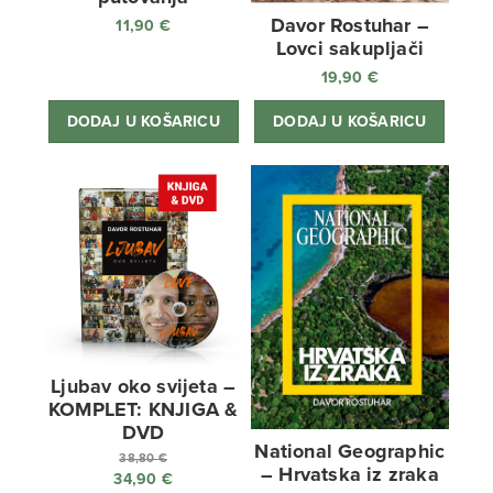
Davor Rostuhar –
11,90
€
Lovci sakupljači
19,90
€
DODAJ U KOŠARICU
DODAJ U KOŠARICU
Ljubav oko svijeta –
KOMPLET: KNJIGA &
DVD
National Geographic
38,80
€
– Hrvatska iz zraka
34,90
€
Izvorna