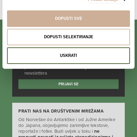
Komentari su zatvoreni.
DOPUSTI SVE
DOPUSTI SELEKTIRANJE
PRIJAVI SE NA NEWSLETTER
USKRATI
Prihvaćam da se moji podaci spremaju u bazu
podataka i koriste u svrhu slanja KEK
newslettera
PRATI NAS NA DRUŠTVENIM MREŽAMA
Od Norveške do Antarktike i od Južne Amerike
do Japana, objavljujemo zanimljive tekstove,
reportaže i fotke. Budi uvijek u toku i
ne