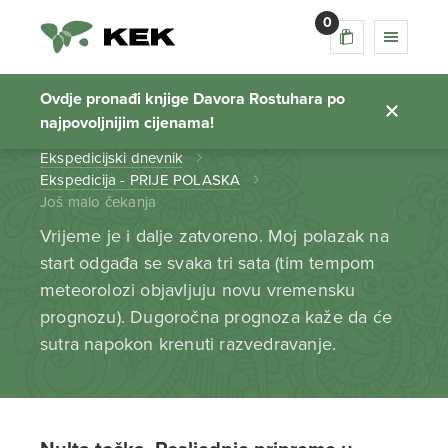
0
Još malo čekanja
Ovdje pronađi knjige Davora Rostuhara po
najpovoljnijim cijenama!
Početna stranica
Ekspedicijski dnevnik
Ekspedicija - PRIJE POLASKA
Još malo čekanja
Vrijeme je i dalje zatvoreno. Moj polazak na
start odgađa se svaka tri sata (tim tempom
meteorolozi objavljuju novu vremensku
prognozu). Dugoročna prognoza kaže da će
sutra napokon krenuti razvedravanje.