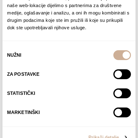
naše web-lokacije dijelimo s partnerima za društvene
medije, oglašavanje i analizu, a oni ih mogu kombinirati s
drugim podacima koje ste im pružili ili koje su prikupili
dok ste upotrebljavali njihove usluge.
Odabir
NUŽNI
pristanka
ZA POSTAVKE
Davor Rostuhar – Polarni san
22,90
€
STATISTIČKI
DODAJ U KOŠARICU
MARKETINŠKI
Prikaži detalje