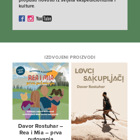
propusti novosti iz svijeta ekspedicionizma i
kulture
.
IZDVOJENI PROIZVODI
Davor Rostuhar –
Rea i Mia – prva
putovanja