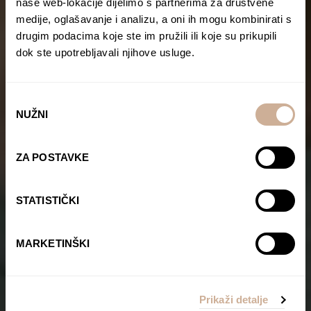
naše web-lokacije dijelimo s partnerima za društvene
medije, oglašavanje i analizu, a oni ih mogu kombinirati s
drugim podacima koje ste im pružili ili koje su prikupili
dok ste upotrebljavali njihove usluge.
Odabir
NUŽNI
pristanka
ZA POSTAVKE
STATISTIČKI
MARKETINŠKI
Prikaži detalje