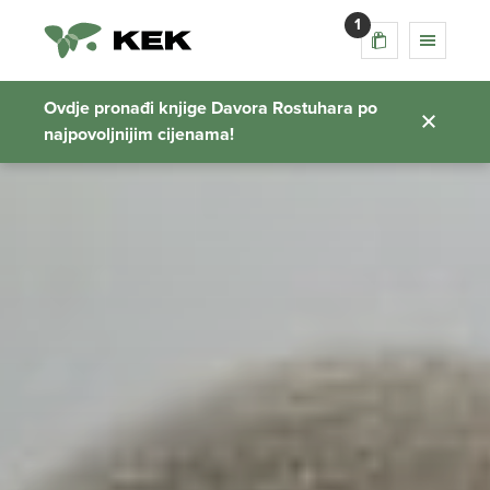
1
Ovdje pronađi knjige Davora Rostuhara po
najpovoljnijim cijenama!