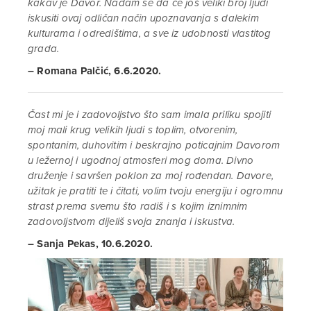
kakav je Davor. Nadam se da će još veliki broj ljudi
iskusiti ovaj odličan način upoznavanja s dalekim
kulturama i odredištima, a sve iz udobnosti vlastitog
grada.
– Romana Palčić, 6.6.2020.
Čast mi je i zadovoljstvo što sam imala priliku spojiti
moj mali krug velikih ljudi s toplim, otvorenim,
spontanim, duhovitim i beskrajno poticajnim Davorom
u ležernoj i ugodnoj atmosferi mog doma. Divno
druženje i savršen poklon za moj rođendan. Davore,
užitak je pratiti te i čitati, volim tvoju energiju i ogromnu
strast prema svemu što radiš i s kojim iznimnim
zadovoljstvom dijeliš svoja znanja i iskustva.
– Sanja Pekas, 10.6.2020.