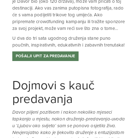
je Davor bio (oko 120 država), može vam pričati o toj
destinaciji. Ako vas zanima putopisna fotografija, rado
će s vama podijeliti trikove tog umijeća. Ako
pripremate crowdfunding kampanju ili tražite sponzore
za svoj projekt, može vam reći sve što zna o tome…
U dva do tri sata ugodnog druženja stane puno
poučnih, inspirativnih, edukativnih i zabavnih trenutaka!
POŠALJI UPIT ZA PREDAVANJE
Dojmovi s kauč
predavanja
Davor plijeni pozitivom i nakon nekoliko mjeseci
tapkanja u mjestu, nakon druženja-predavanja-uvoda
u ‘Ljubav oko svijeta’ sam se ponovo osjetila živa.
Nevjerojatno kako je ljekovito druženje s entuzijastom