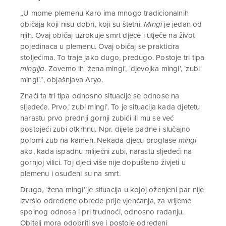
„U mome plemenu Karo ima mnogo tradicionalnih
običaja koji nisu dobri, koji su štetni.
Mingi
je jedan od
njih. Ovaj običaj uzrokuje smrt djece i utječe na život
pojedinaca u plemenu. Ovaj običaj se prakticira
stoljećima. To traje jako dugo, predugo. Postoje tri tipa
mingija
. Zovemo ih ‘žena mingi’, ‘djevojka mingi’, ‘zubi
mingi’.“, objašnjava Aryo.
Znači ta tri tipa odnosno situacije se odnose na
sljedeće. Prvo,’ zubi mingi’. To je situacija kada djetetu
narastu prvo prednji gornji zubići ili mu se već
postojeći zubi otkrhnu. Npr. dijete padne i slučajno
polomi zub na kamen. Nekada djecu proglase
mingi
ako, kada ispadnu mliječni zubi, narastu sljedeći na
gornjoj vilici. Toj djeci više nije dopušteno živjeti u
plemenu i osuđeni su na smrt.
Drugo, ‘žena mingi’ je situacija u kojoj oženjeni par nije
izvršio određene obrede prije vjenčanja, za vrijeme
spolnog odnosa i pri trudnoći, odnosno rađanju.
Obitelj mora odobriti sve i postoje određeni