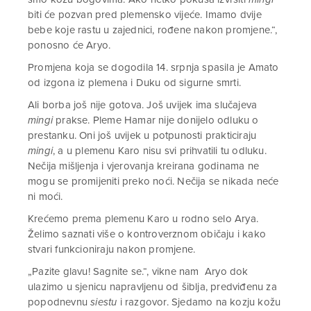
biti će pozvan pred plemensko vijeće. Imamo dvije
bebe koje rastu u zajednici, rođene nakon promjene.“,
ponosno će Aryo.
Promjena koja se dogodila 14. srpnja spasila je Amato
od izgona iz plemena i Duku od sigurne smrti.
Ali borba još nije gotova. Još uvijek ima slučajeva
mingi
prakse. Pleme Hamar nije donijelo odluku o
prestanku. Oni još uvijek u potpunosti prakticiraju
mingi
, a u plemenu Karo nisu svi prihvatili tu odluku.
Nečija mišljenja i vjerovanja kreirana godinama ne
mogu se promijeniti preko noći. Nečija se nikada neće
ni moći.
Krećemo prema plemenu Karo u rodno selo Arya.
Želimo saznati više o kontroverznom običaju i kako
stvari funkcioniraju nakon promjene.
„Pazite glavu! Sagnite se.“, vikne nam Aryo dok
ulazimo u sjenicu napravljenu od šiblja, predviđenu za
popodnevnu
siestu
i razgovor. Sjedamo na kozju kožu