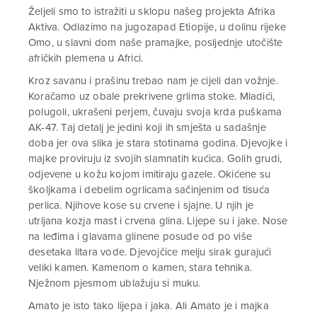
Željeli smo to istražiti u sklopu našeg projekta Afrika
Aktiva. Odlazimo na jugozapad Etiopije, u dolinu rijeke
Omo, u slavni dom naše pramajke, posljednje utočište
afričkih plemena u Africi.
Kroz savanu i prašinu trebao nam je cijeli dan vožnje.
Koračamo uz obale prekrivene grlima stoke. Mladići,
polugoli, ukrašeni perjem, čuvaju svoja krda puškama
AK-47. Taj detalj je jedini koji ih smješta u sadašnje
doba jer ova slika je stara stotinama godina. Djevojke i
majke proviruju iz svojih slamnatih kućica. Golih grudi,
odjevene u kožu kojom imitiraju gazele. Okićene su
školjkama i debelim ogrlicama sačinjenim od tisuća
perlica. Njihove kose su crvene i sjajne. U njih je
utrljana kozja mast i crvena glina. Lijepe su i jake. Nose
na leđima i glavama glinene posude od po više
desetaka litara vode. Djevojčice melju sirak gurajući
veliki kamen. Kamenom o kamen, stara tehnika.
Nježnom pjesmom ublažuju si muku.
Amato je isto tako lijepa i jaka. Ali Amato je i majka