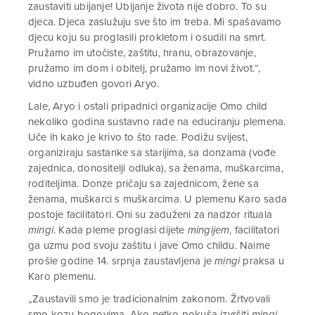
zaustaviti ubijanje! Ubijanje života nije dobro. To su
djeca. Djeca zaslužuju sve što im treba. Mi spašavamo
djecu koju su proglasili prokletom i osudili na smrt.
Pružamo im utočiste, zaštitu, hranu, obrazovanje,
pružamo im dom i obitelj, pružamo im novi život.“,
vidno uzbuđen govori Aryo.
Lale, Aryo i ostali pripadnici organizacije Omo child
nekoliko godina sustavno rade na educiranju plemena.
Uče ih kako je krivo to što rade. Podižu svijest,
organiziraju sastanke sa starijima, sa donzama (vođe
zajednica, donositelji odluka), sa ženama, muškarcima,
roditeljima. Donze pričaju sa zajednicom, žene sa
ženama, muškarci s muškarcima. U plemenu Karo sada
postoje facilitatori. Oni su zaduženi za nadzor rituala
mingi
. Kada pleme proglasi dijete
mingijem
, facilitatori
ga uzmu pod svoju zaštitu i jave Omo childu. Naime
prošle godine 14. srpnja zaustavljena je
mingi
praksa u
Karo plemenu.
„Zaustavili smo je tradicionalnim zakonom. Žrtvovali
smo kozu bogovima. Ako netko pokuša izvršiti
mingi