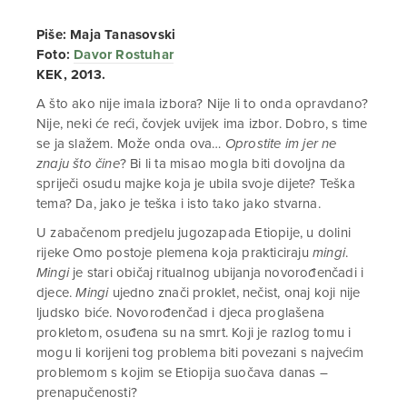
Piše: Maja Tanasovski
Foto:
Davor Rostuhar
KEK, 2013.
A što ako nije imala izbora? Nije li to onda opravdano?
Nije, neki će reći, čovjek uvijek ima izbor. Dobro, s time
se ja slažem. Može onda ova…
Oprostite im jer ne
znaju što čine
? Bi li ta misao mogla biti dovoljna da
spriječi osudu majke koja je ubila svoje dijete? Teška
tema? Da, jako je teška i isto tako jako stvarna.
U zabačenom predjelu jugozapada Etiopije, u dolini
rijeke Omo postoje plemena koja prakticiraju
mingi
.
Mingi
je stari običaj ritualnog ubijanja novorođenčadi i
djece.
Mingi
ujedno znači proklet, nečist, onaj koji nije
ljudsko biće. Novorođenčad i djeca proglašena
prokletom, osuđena su na smrt. Koji je razlog tomu i
mogu li korijeni tog problema biti povezani s najvećim
problemom s kojim se Etiopija suočava danas –
prenapučenosti?