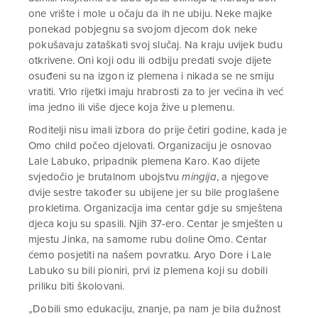
one vrište i mole u očaju da ih ne ubiju. Neke majke
ponekad pobjegnu sa svojom djecom dok neke
pokušavaju zataškati svoj slučaj. Na kraju uvijek budu
otkrivene. Oni koji odu ili odbiju predati svoje dijete
osuđeni su na izgon iz plemena i nikada se ne smiju
vratiti. Vrlo rijetki imaju hrabrosti za to jer većina ih već
ima jedno ili više djece koja žive u plemenu.
Roditelji nisu imali izbora do prije četiri godine, kada je
Omo child počeo djelovati. Organizaciju je osnovao
Lale Labuko, pripadnik plemena Karo. Kao dijete
svjedočio je brutalnom ubojstvu
mingija
, a njegove
dvije sestre također su ubijene jer su bile proglašene
prokletima
.
Organizacija ima centar gdje su smještena
djeca koju su spasili. Njih 37-ero. Centar je smješten u
mjestu Jinka, na samome rubu doline Omo. Centar
ćemo posjetiti na našem povratku. Aryo Dore i Lale
Labuko su bili pioniri, prvi iz plemena koji su dobili
priliku biti školovani.
„Dobili smo edukaciju, znanje, pa nam je bila dužnost