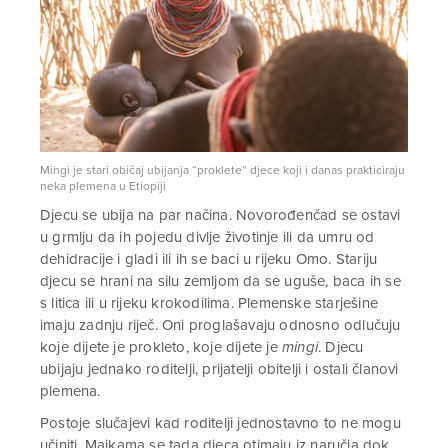
Mingi je stari običaj ubijanja “proklete” djece koji i danas prakticiraju
neka plemena u Etiopiji
Djecu se ubija na par načina. Novorođenčad se ostavi
u grmlju da ih pojedu divlje životinje ili da umru od
dehidracije i gladi ili ih se baci u rijeku Omo. Stariju
djecu se hrani na silu zemljom da se uguše, baca ih se
s litica ili u rijeku krokodilima. Plemenske starješine
imaju zadnju riječ. Oni proglašavaju odnosno odlučuju
koje dijete je prokleto, koje dijete je
mingi
. Djecu
ubijaju jednako roditelji, prijatelji obitelji i ostali članovi
plemena.
Postoje slučajevi kad roditelji jednostavno to ne mogu
učiniti. Majkama se tada djeca otimaju iz naručja dok