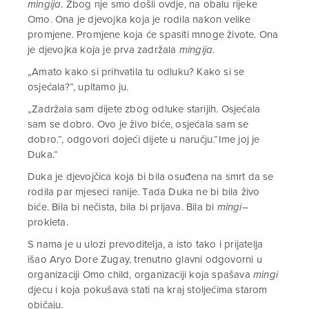
mingija
. Zbog nje smo došli ovdje, na obalu rijeke
Omo. Ona je djevojka koja je rodila nakon velike
promjene. Promjene koja će spasiti mnoge živote. Ona
je djevojka koja je prva zadržala
mingija
.
„Amato kako si prihvatila tu odluku? Kako si se
osjećala?“, upitamo ju.
„Zadržala sam dijete zbog odluke starijih. Osjećala
sam se dobro. Ovo je živo biće, osjećala sam se
dobro.“, odgovori dojeći dijete u naručju.“Ime joj je
Duka.“
Duka je djevojčica koja bi bila osuđena na smrt da se
rodila par mjeseci ranije. Tada Duka ne bi bila živo
biće. Bila bi nečista, bila bi prljava. Bila bi
mingi
–
prokleta.
S nama je u ulozi prevoditelja, a isto tako i prijatelja
išao Aryo Dore Zugay, trenutno glavni odgovorni u
organizaciji Omo child, organizaciji koja spašava
mingi
djecu i koja pokušava stati na kraj stoljećima starom
običaju.