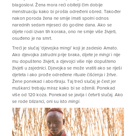
blagoslovi. Žena mora reći obitelji čim dobije
menstruaciju kako bi prošla određeni obred. Također
nakon poroda žena ne smije imati spolni odnos
narednih sedam mjeseci do godine dana. Ako se
dijete rodi izvan tih koraka, ono ne smije više živjeti,
osuđeno je na smrt.
Treći je slučaj ‘djevojka mingi’ koji je zadesio Amato.
Ako djevojka zatrudni prije braka, dijete je
mingi
i nije
mu dopušteno živjeti, a djevojci više nije dopušteno
živjeti u zajednici. Djevojka se može vratiti ako se riješi
djeteta i ako prođe određene rituale čišćenja i žrtve.
Žene ponekad i abortiraju. Taj treći slučaj je čest jer
muškarci trebaju miraz kako bi se oženili. Ponekad
više od 120 koza. Ponekad se javlja i četvrti slučaj. Ako
se rode blizanci, oni su isto
mingi
.