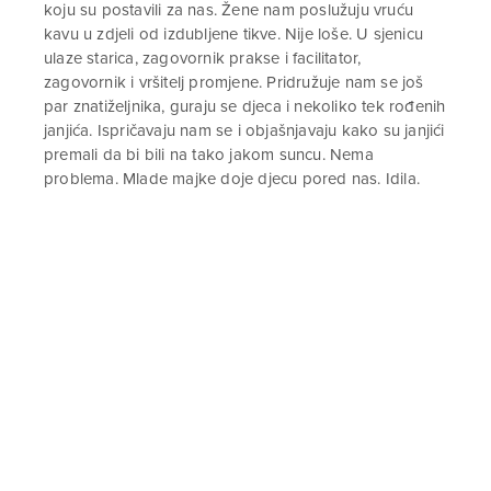
koju su postavili za nas. Žene nam poslužuju vruću
kavu u zdjeli od izdubljene tikve. Nije loše. U sjenicu
ulaze starica, zagovornik prakse i facilitator,
zagovornik i vršitelj promjene. Pridružuje nam se još
par znatiželjnika, guraju se djeca i nekoliko tek rođenih
janjića. Ispričavaju nam se i objašnjavaju kako su janjići
premali da bi bili na tako jakom suncu. Nema
problema. Mlade majke doje djecu pored nas. Idila.
„Aryo, zanima nas koji je tradicionalni razlog tomu,
koje je objašnjenje? Zašto ubijaju djecu?“, upućujemo
pitanje starici.
Aryo prevodi
„Kad vidimo da dijete ima prvo gornje zubiće – onda
znamo da je to
mingi
, to je način da je Bog htio da je
drugačije. Prije smo ih ubijali u divljini, a danas ih
šaljemo van, ne smiju biti u zajednici.“, odgovara
starica.
„Zašto?“ ponavljamo.