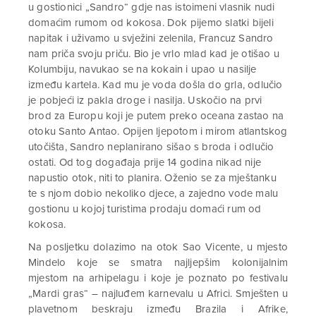
u gostionici „Sandro“ gdje nas istoimeni vlasnik nudi
domaćim rumom od kokosa. Dok pijemo slatki bijeli
napitak i uživamo u svježini zelenila, Francuz Sandro
nam priča svoju priču. Bio je vrlo mlad kad je otišao u
Kolumbiju, navukao se na kokain i upao u nasilje
između kartela. Kad mu je voda došla do grla, odlučio
je pobjeći iz pakla droge i nasilja. Uskočio na prvi
brod za Europu koji je putem preko oceana zastao na
otoku Santo Antao. Opijen ljepotom i mirom atlantskog
utočišta, Sandro neplanirano sišao s broda i odlučio
ostati. Od tog događaja prije 14 godina nikad nije
napustio otok, niti to planira. Oženio se za mještanku
te s njom dobio nekoliko djece, a zajedno vode malu
gostionu u kojoj turistima prodaju domaći rum od
kokosa.
Na posljetku dolazimo na otok Sao Vicente, u mjesto
Mindelo koje se smatra najljepšim kolonijalnim
mjestom na arhipelagu i koje je poznato po festivalu
„Mardi gras“ – najluđem karnevalu u Africi. Smješten u
plavetnom beskraju između Brazila i Afrike,