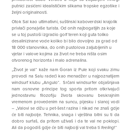
putnici zasićeni idealističkim slikama tropske egzotike i
željni originalnosti.
Otok Sal kao ultimativni, suštinski kaboverdski krajolik
privlači ponajviše turista. Od onih najbogatijih za koje
se u toj pustoši izgradio golf teren koji guta toliko
desalinizirane vode koliko bi bilo dovoljno za grad od
18 000 stanovnika, do onih pustolova zaljubljenih u
vjetar i valove kojima za život ne treba ništa osim
otvorenog horizonta i malo adrenalina.
„Život je val“ kaže nam Goran iz Pule koji svaku zimu
provodi na Salu radeći kao menadžer u najpoznatijem
windsurf klubu „Angulo“. Srčani windsurfer objašnjava
nam osnovne principe tog sporta pritom otkrivajući
jednostavnu filozofiju života skovanu beskrajnim
vremenom provedenim na suncu, pijesku i slanoj vodi
– „Valovi se dižu u pet-šest razina i nikad ne znaš gdje
će biti najbolje. Tehnika, snaga i vještina bitni su ti da
dobro surfaš, da pritom uživaš i da te val ne poklopi.
Ali da pogodiš gdje će biti najbolji val treba ti
feeling
!“