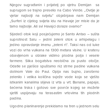
Njegov sugrađanin i prijatelj po vjetru Demijan sa
suprugom se trajno preselio na Cabo Verde. „Ovdje je
vjetar najbolji na svijetu“ objašnjava nam Demijan
„Surferi iz cijelog svijeta idu na Havaje jer misle da je
tamo najbolje. Ali svi Havajci dolaze ovamo!“
Sljedeći otok koji posjećujemo je Santo Antao – sušta
suprotnost Salu – jedini zeleni otok u arhipelagu i
jedino opravdanje imenu „zeleni rt“. Taksi nas od luke
vozi do vrha vulkana na 1300 metara visine. U krateru
obavijenom u oblake vidimo plodna polja i vesele
farmere. Slika bogatstva neobična za pusto otočje.
Odatle se pješice spuštamo niz strme padine vulkana
dolinom Vale do Paul. Opija nas bujno, zarošeno
zelenilo i velika količina svježe vode koja se vješto
istkanim kanalima slijeva iz vrta u vrt. Banane, papaje,
šećerna trska i gotovo sve povrće kojeg se možete
sjetiti uspijevaju na terasastim vrtovima tih plodnih
padina.
Ugodno planinarenje prekidamo na tren u jednom selu