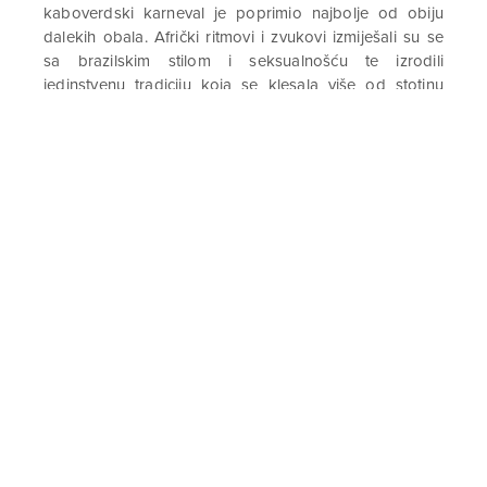
kaboverdski karneval je poprimio najbolje od obiju
dalekih obala. Afrički ritmovi i zvukovi izmiješali su se
sa brazilskim stilom i seksualnošću te izrodili
jedinstvenu tradiciju koja se klesala više od stotinu
godina. Zadnjih dvadesetak godina karneval je postao
toliko bitan mještanima Sao Vicentea da predstavlja
okosnicu njihovog identiteta.
Karneval na Cabo Verdeu je najveći karneval u Africi