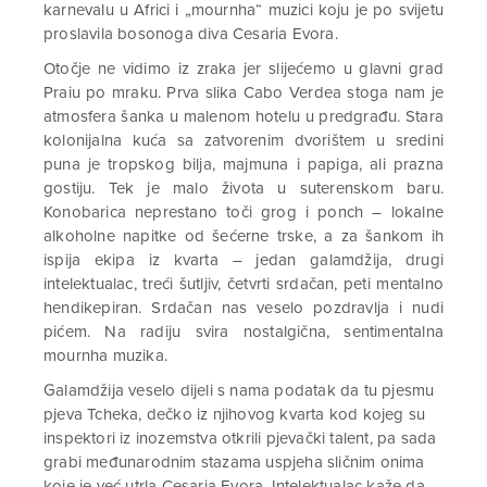
karnevalu u Africi i „mournha“ muzici koju je po svijetu
proslavila bosonoga diva Cesaria Evora.
Otočje ne vidimo iz zraka jer slijećemo u glavni grad
Praiu po mraku. Prva slika Cabo Verdea stoga nam je
atmosfera šanka u malenom hotelu u predgrađu. Stara
kolonijalna kuća sa zatvorenim dvorištem u sredini
puna je tropskog bilja, majmuna i papiga, ali prazna
gostiju. Tek je malo života u suterenskom baru.
Konobarica neprestano toči grog i ponch – lokalne
alkoholne napitke od šećerne trske, a za šankom ih
ispija ekipa iz kvarta – jedan galamdžija, drugi
intelektualac, treći šutljiv, četvrti srdačan, peti mentalno
hendikepiran. Srdačan nas veselo pozdravlja i nudi
pićem. Na radiju svira nostalgična, sentimentalna
mournha muzika.
Galamdžija veselo dijeli s nama podatak da tu pjesmu
pjeva Tcheka, dečko iz njihovog kvarta kod kojeg su
inspektori iz inozemstva otkrili pjevački talent, pa sada
grabi međunarodnim stazama uspjeha sličnim onima
koje je već utrla Cesaria Evora. Intelektualac kaže da