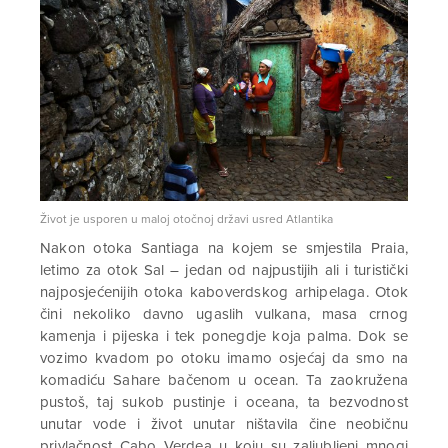
Život je usporen u maloj otočnoj državi usred Atlantika
Nakon otoka Santiaga na kojem se smjestila Praia,
letimo za otok Sal – jedan od najpustijih ali i turistički
najposjećenijih otoka kaboverdskog arhipelaga. Otok
čini nekoliko davno ugaslih vulkana, masa crnog
kamenja i pijeska i tek ponegdje koja palma. Dok se
vozimo kvadom po otoku imamo osjećaj da smo na
komadiću Sahare bačenom u ocean. Ta zaokružena
pustoš, taj sukob pustinje i oceana, ta bezvodnost
unutar vode i život unutar ništavila čine neobičnu
privlačnost Cabo Verdea u koju su zaljubljeni mnogi