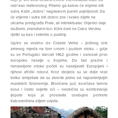
radi kao meteorolog. Pitamo ga kakvo će vrijeme biti
sutra. Kaže „dobro“ naglaskom punim uvjerljivosti. Da
će vrijeme i sutra biti dobro zna i svako dijete na
ulicama predgrađa Praie, ali intelektualac činjenici daje
službeni, znanstveni ton. Kišni dani na Cabo Verdeu
rijetki su kao i zelenilo u pustinji.
Ujutro se vozimo do Cidade Velha – jedinog iole
zelenog mjesta na tom crnom i pustom otoku – gdje
su se Portugalci iskrcali 1462 godine i osnovali prvo
europsko naselje u tropima. Do tad prazne i
nenaseljene otoke počeli su naseljavati Europljani i
njihovi afrički robovi. Kroz stoljeća su se dvije rase
toliko izmiješale da su stvorile jednu od najzanimljivijih
mulatskih fizionomija. Brončana put, kovrčava tamna
kosa i često svijetle oči – neobična su kombinacija
ljepote koja je proslavila osebujne portrete
Kaboverđana diljem svijeta.