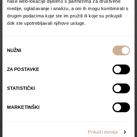
naše web-lokacije dijelimo s partnerima za društvene
medije, oglašavanje i analizu, a oni ih mogu kombinirati s
drugim podacima koje ste im pružili ili koje su prikupili
dok ste upotrebljavali njihove usluge.
Odabir
NUŽNI
pristanka
ZA POSTAVKE
STATISTIČKI
MARKETINŠKI
Prikaži detalje