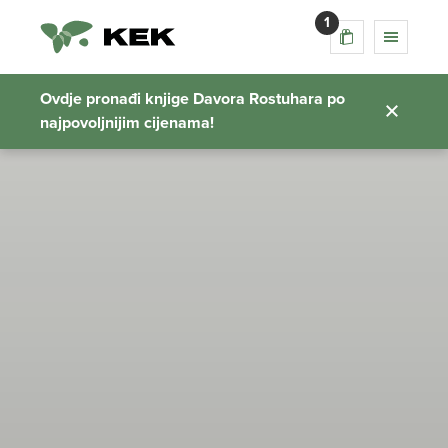
1
Ovdje pronađi knjige Davora Rostuhara po
najpovoljnijim cijenama!