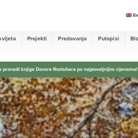
En
svijeta
Projekti
Predavanja
Putopisi
Bl
 pronađi knjige Davora Rostuhara po najpovoljnijim cijenama!