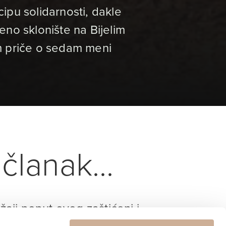
cipu solidarnosti, dakle
eno sklonište na Bijelim
m priče o sedam meni
članak...
ržaji poput ovog zaštićeni i