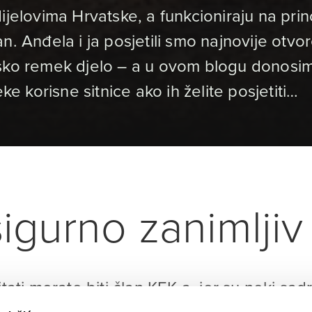
ijelovima Hrvatske, a funkcioniraju na prin
n. Anđela i ja posjetili smo najnovije otvor
nsko remek djelo – a u ovom blogu donosi
eke korisne sitnice ako ih želite posjetiti…
igurno zanimljiv 
itati morate biti član KEK-a, jer su neki sad