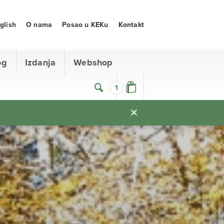
glish
O nama
Posao u KEKu
Kontakt
og
Izdanja
Webshop
1