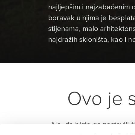
najljepšim i najzabačenim d
boravak u njima je besplata
stijenama, malo arhitekto
najdražih skloništa, kao i n
Ovo je s
No, da biste ga nastavili č