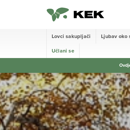
Lovci sakupljači
Ljubav oko 
Učlani se
Ovdje