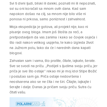
Svi ti divni ljudi, bliski ili daleki, poznati mi ili nepoznati,
svi su oni koračali sa mnom ovih dana. Kad sam
napokon došao na cilj, sa mnom nije bilo više ni
ponosa ni prkosa, samo poniznost i zahvalnost.
Moja ekspedicija je gotova, ali projekt nije, kao ni
pisanje ovog bloga. Imam još štošta za reći, a
pretpostavljam da vas zanima i kako se čovjek osjeća i
što radi nakon velikog uspjeha, te kako izgleda život
na Južnom polu, tako da će i narednih dana kapati
blogovi.
Zahvalan sam i vama, što pratite, čitate, lajkate, šerate.
Sve se svodi na priču. „Podijeli s ljudima svoju priču, jer
priča je sve što ostaje“ rekao mi je moj idol Stipe Božić
i poslušao sam ga. Priča ostaje nedovršena i
neostvarena ako se ne čita i ne širi. Čitajte, lajkajte i
šerajte i dalje. Danas ja pričam svoju priču. Sutra ću
čitati vašu.