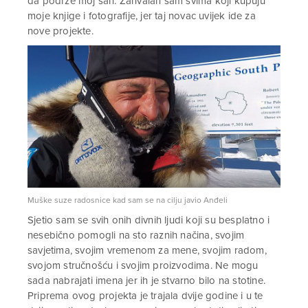
da podrže moj san. Zahvalan sam svima koji kupuju
moje knjige i fotografije, jer taj novac uvijek ide za
nove projekte.
Muške suze radosnice kad sam se na cilju javio Anđeli
Sjetio sam se svih onih divnih ljudi koji su besplatno i
nesebično pomogli na sto raznih načina, svojim
savjetima, svojim vremenom za mene, svojim radom,
svojom stručnošću i svojim proizvodima. Ne mogu
sada nabrajati imena jer ih je stvarno bilo na stotine.
Priprema ovog projekta je trajala dvije godine i u te