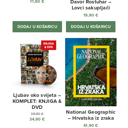
Davor Rostuhar –
11,90
€
Lovci sakupljači
19,90
€
DODAJ U KOŠARICU
DODAJ U KOŠARICU
Ljubav oko svijeta –
KOMPLET: KNJIGA &
DVD
National Geographic
38,80
€
– Hrvatska iz zraka
34,90
€
Izvorna
41,90
€
cijena
Trenutna