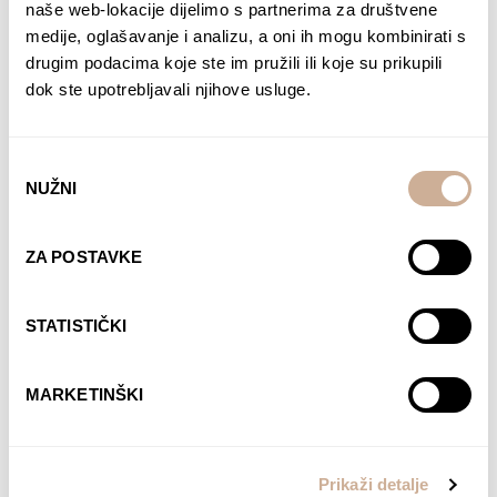
naše web-lokacije dijelimo s partnerima za društvene
medije, oglašavanje i analizu, a oni ih mogu kombinirati s
drugim podacima koje ste im pružili ili koje su prikupili
dok ste upotrebljavali njihove usluge.
Odabir
NUŽNI
pristanka
ZA POSTAVKE
Davor Rostuhar – Polarni san
22,90
€
STATISTIČKI
DODAJ U KOŠARICU
MARKETINŠKI
Prikaži detalje
Komentari su zatvoreni.