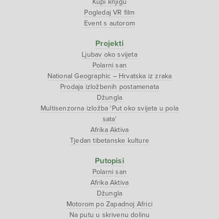
Kupi knjigu
Pogledaj VR film
Event s autorom
Projekti
Ljubav oko svijeta
Polarni san
National Geographic – Hrvatska iz zraka
Prodaja izložbenih postamenata
Džungla
Multisenzorna izložba ‘Put oko svijeta u pola
sata’
Afrika Aktiva
Tjedan tibetanske kulture
Putopisi
Polarni san
Afrika Aktiva
Džungla
Motorom po Zapadnoj Africi
Na putu u skrivenu dolinu