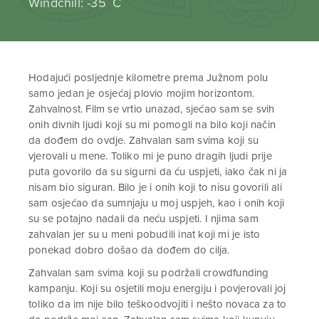
Windchill: -35 ˚C
Hodajući posljednje kilometre prema Južnom polu
samo jedan je osjećaj plovio mojim horizontom.
Zahvalnost. Film se vrtio unazad, sjećao sam se svih
onih divnih ljudi koji su mi pomogli na bilo koji način
da dođem do ovdje. Zahvalan sam svima koji su
vjerovali u mene. Toliko mi je puno dragih ljudi prije
puta govorilo da su sigurni da ću uspjeti, iako čak ni ja
nisam bio siguran. Bilo je i onih koji to nisu govorili ali
sam osjećao da sumnjaju u moj uspjeh, kao i onih koji
su se potajno nadali da neću uspjeti. I njima sam
zahvalan jer su u meni pobudili inat koji mi je isto
ponekad dobro došao da dođem do cilja.
Zahvalan sam svima koji su podržali crowdfunding
kampanju. Koji su osjetili moju energiju i povjerovali joj
toliko da im nije bilo teškoodvojiti i nešto novaca za to