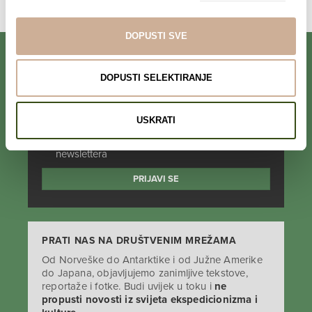
DOPUSTI SVE
DOPUSTI SELEKTIRANJE
PRIJAVI SE NA NEWSLETTER
USKRATI
Prihvaćam da se moji podaci spremaju u bazu
podataka i koriste u svrhu slanja KEK
newslettera
PRATI NAS NA DRUŠTVENIM MREŽAMA
Od Norveške do Antarktike i od Južne Amerike
do Japana, objavljujemo zanimljive tekstove,
reportaže i fotke. Budi uvijek u toku i
ne
propusti novosti iz svijeta ekspedicionizma i