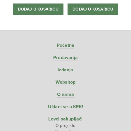
bila
cijena
DODAJ U KOŠARICU
DODAJ U KOŠARICU
je:
je:
38,80 €.
34,90 €.
Početna
Predavanja
Izdanja
Webshop
O nama
Učlani se u KEK!
Lovci sakupljači
O projektu