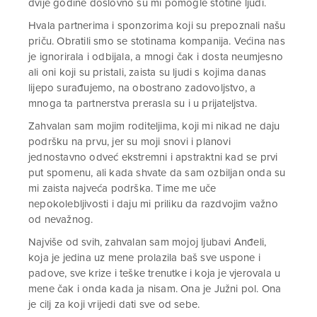
dvije godine doslovno su mi pomogle stotine ljudi.
Hvala partnerima i sponzorima koji su prepoznali našu
priču. Obratili smo se stotinama kompanija. Većina nas
je ignorirala i odbijala, a mnogi čak i dosta neumjesno
ali oni koji su pristali, zaista su ljudi s kojima danas
lijepo surađujemo, na obostrano zadovoljstvo, a
mnoga ta partnerstva prerasla su i u prijateljstva.
Zahvalan sam mojim roditeljima, koji mi nikad ne daju
podršku na prvu, jer su moji snovi i planovi
jednostavno odveć ekstremni i apstraktni kad se prvi
put spomenu, ali kada shvate da sam ozbiljan onda su
mi zaista najveća podrška. Time me uče
nepokolebljivosti i daju mi priliku da razdvojim važno
od nevažnog.
Najviše od svih, zahvalan sam mojoj ljubavi Anđeli,
koja je jedina uz mene prolazila baš sve uspone i
padove, sve krize i teške trenutke i koja je vjerovala u
mene čak i onda kada ja nisam. Ona je Južni pol. Ona
je cilj za koji vrijedi dati sve od sebe.