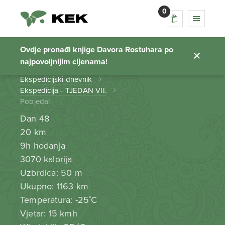
0
Pobjeda!
Ovdje pronađi knjige Davora Rostuhara po
najpovoljnijim cijenama!
Početna stranica
Ekspedicijski dnevnik
Ekspedicija - TJEDAN VII.
Pobjeda!
Dan 48
20 km
9h hodanja
3070 kalorija
Uzbrdica: 50 m
Ukupno: 1163 km
Temperatura: -25˚C
Vjetar: 15 kmh