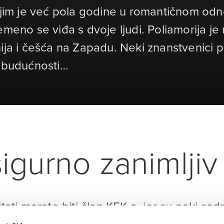
kojim je već pola godine u romantičnom od
emeno se viđa s dvoje ljudi. Poliamorija j
ija i češća na Zapadu. Neki znanstvenici p
i budućnosti…
igurno zanimljiv 
itati morate biti član KEK-a, jer su neki sad