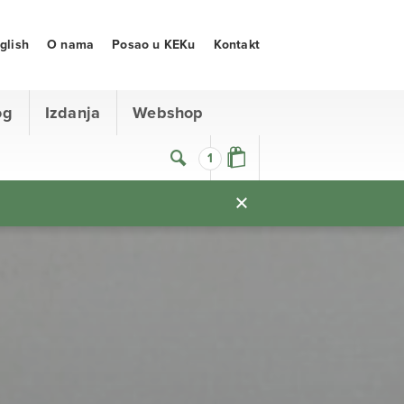
glish
O nama
Posao u KEKu
Kontakt
og
Izdanja
Webshop
1