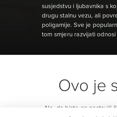
susjedstvu i ljubavnika s 
drugu stalnu vezu, ali povr
poligamije. Sve je popularn
tom smjeru razvijati odnos
Ovo je s
No, da biste ga nastavili č