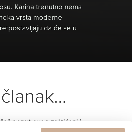
nosu. Karina trenutno nema
e neka vrsta moderne
retpostavljaju da će se u
članak...
ržaji poput ovog zaštićeni i