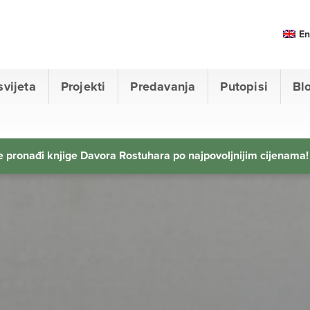
En
svijeta
Projekti
Predavanja
Putopisi
Bl
 pronađi knjige Davora Rostuhara po najpovoljnijim cijenama!