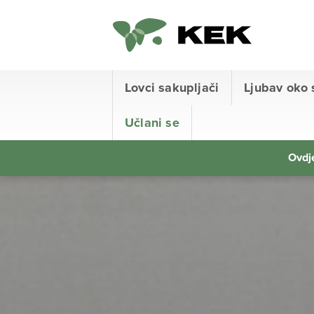
Lovci sakupljači
Ljubav oko 
Učlani se
Ovdje