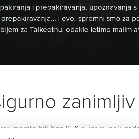
akiranja i prepakiravanja, upoznavanja s e
 i prepakiravanja… i evo, spremni smo za po
mbijem za Talkeetnu, odakle letimo malim 
igurno zanimljiv 
itati morate biti član KEK-a, jer su neki sad