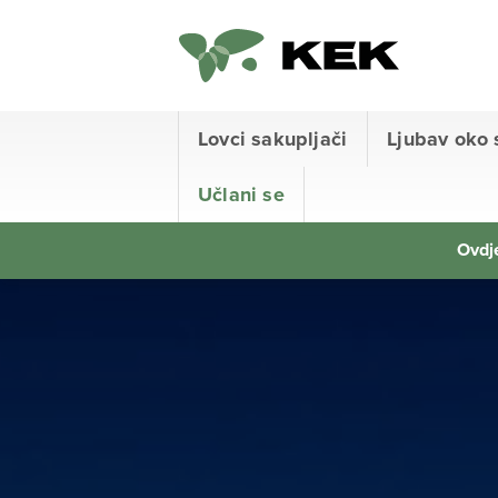
Lovci sakupljači
Ljubav oko 
Učlani se
Ovdje