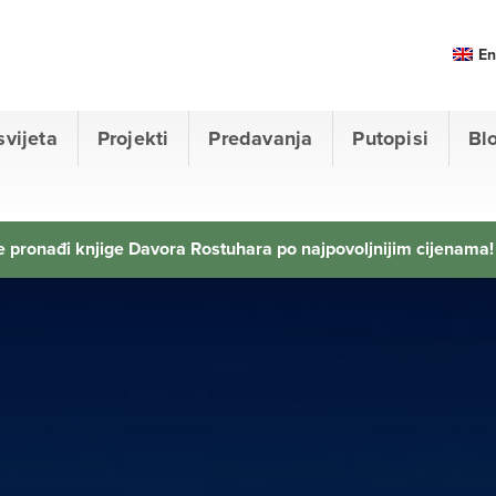
En
svijeta
Projekti
Predavanja
Putopisi
Bl
 pronađi knjige Davora Rostuhara po najpovoljnijim cijenama!