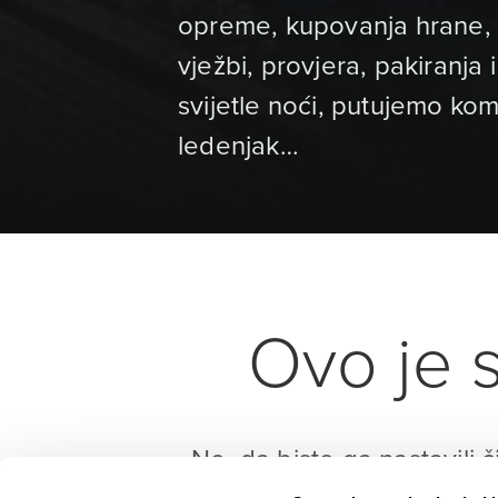
opreme, kupovanja hrane, p
vježbi, provjera, pakiranja
svijetle noći, putujemo ko
ledenjak…
Ovo je s
No, da biste ga nastavili č