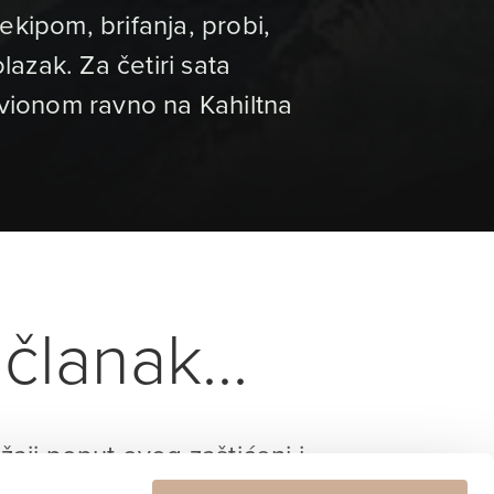
kipom, brifanja, probi,
lazak. Za četiri sata
avionom ravno na Kahiltna
članak...
ržaji poput ovog zaštićeni i