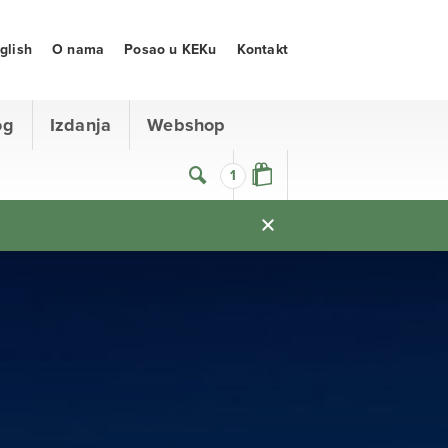
glish
O nama
Posao u KEKu
Kontakt
og
Izdanja
Webshop
1