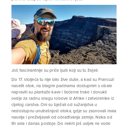
Još fascinantnije su priče ljudi koji su tu živjeli.
Do 17. stoljeća tu nije bilo žive duše, a kad su Francuzi
naselili otok, na blagim padinama dostupnim s obale
napravili su plantaže kave i šećerne trske i dovukli
ovdje za radnu snagu robove iz Afrike i zatvorenike iz
cijelog carstva. Oni su bježali od sužanjstva u
nedostupnu unutrašnjost otoka, gdje su zasnovali mala
naselja i preživljavali od obrađivanja zemlje. Neka od
tih sela i danas postoje. Do nekih još uvijek ne vode