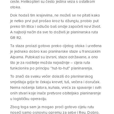
ceste. Helikopteri su često jedina veza s ostatkom
otoka.
Dok hodaš tim krajevima, ne možeš se ne pitati kako
je netko prvi put prošao kroz tu džunglu, probio put
preko tih litica i odlučio baš ondje započeti novi život.
A najbolji način da sve to doživiš je planinarska ruta
GR R2.
Ta staza prolazi gotovo preko cijelog otoka i uređena
je jednako dobro kao planinarske staze u francuskim
Alpama. Putokazi su izvrsni, staze održavane, a ono
što je za roditelje možda najvažnije – cijela ruta
funkcionira po principu “hut-to-hut” planinarenja.
To znači da svaku večer dolaziš do planinarskog
smještaja gdje te čekaju krevet, tuš, večera i doručak.
Nema nošenja šatora, kuhala, vreća za spavanje i svih
onih stvari koje inače pretvore obiteljsko planinarenje
u logističku operaciju.
Zbog toga sam ja mogao proći gotovo cijelu rutu
noseći samo osnovnu opremu za sebe i Reu. Dobro,