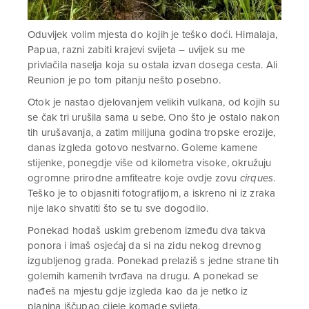
Oduvijek volim mjesta do kojih je teško doći. Himalaja,
Papua, razni zabiti krajevi svijeta – uvijek su me
privlačila naselja koja su ostala izvan dosega cesta. Ali
Reunion je po tom pitanju nešto posebno.
Otok je nastao djelovanjem velikih vulkana, od kojih su
se čak tri urušila sama u sebe. Ono što je ostalo nakon
tih urušavanja, a zatim milijuna godina tropske erozije,
danas izgleda gotovo nestvarno. Goleme kamene
stijenke, ponegdje više od kilometra visoke, okružuju
ogromne prirodne amfiteatre koje ovdje zovu
cirques
.
Teško je to objasniti fotografijom, a iskreno ni iz zraka
nije lako shvatiti što se tu sve dogodilo.
Ponekad hodaš uskim grebenom između dva takva
ponora i imaš osjećaj da si na zidu nekog drevnog
izgubljenog grada. Ponekad prelaziš s jedne strane tih
golemih kamenih tvrđava na drugu. A ponekad se
nađeš na mjestu gdje izgleda kao da je netko iz
planina iščupao cijele komade svijeta.