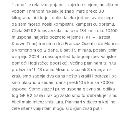
“samo” je relativan pojam – zajedno s njom, nosiljkom,
vodom i hranom ruksak je znao imati preko 30
kilograma. Ali to je i dalje daleko jednostavnije nego
da sam morao nositi kompletnu kampersku opremu.
Cijela GR R2 transverzala ima oko 134 km i oko 10.100
m uspona, najbrže poznato vrijeme (FKT – Fastest
Known Time) trenutno drži Francuz Quentin de Moncuit
s vremenom od 2 dana, 8 sati
i 9 minuta, postavljenim
u srpnju 2024. u unsupported kategoriji (bez vanjske
pomoći i logističke podrške). Većina planinara tu rutu
prolazi za 11–13 dana. Mi smo računali 8 dana, a na
kraju smo zadnja dva dana nešto skratili i odrezali pa
smo ukupno u sedam dana prešli 105 km sa 7000m
uspona. Strme staze i puno uspona glavna su odlika
tog GR R2 traila i razlog zašto smo to izabrali, jer smo
htjeli malo intenzivniju turu. Planinari s djecom koji ne
žele intenzivniji ritam mogu si organizirati put i
drugačije, tako da uzmu smještaj u nekom od
cirquea
i
odatle poduzimaju kraće i lakše ture u okolicu.
Svi roditelji s djecom koje smo sreli putem prakticirali