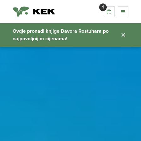
1
Ovdje pronađi knjige Davora Rostuhara po
najpovoljnijim cijenama!