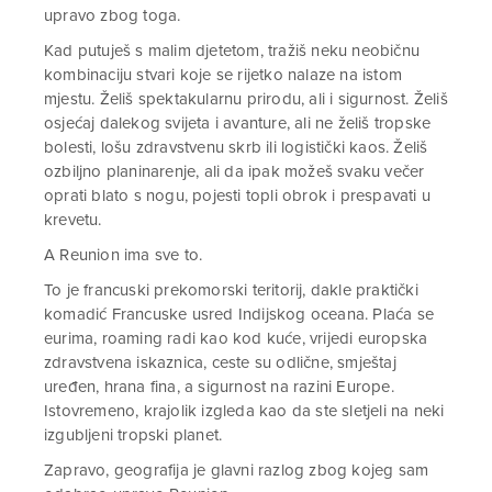
upravo zbog toga.
Kad putuješ s malim djetetom, tražiš neku neobičnu
kombinaciju stvari koje se rijetko nalaze na istom
mjestu. Želiš spektakularnu prirodu, ali i sigurnost. Želiš
osjećaj dalekog svijeta i avanture, ali ne želiš tropske
bolesti, lošu zdravstvenu skrb ili logistički kaos. Želiš
ozbiljno planinarenje, ali da ipak možeš svaku večer
oprati blato s nogu, pojesti topli obrok i prespavati u
krevetu.
A Reunion ima sve to.
To je francuski prekomorski teritorij, dakle praktički
komadić Francuske usred Indijskog oceana. Plaća se
eurima, roaming radi kao kod kuće, vrijedi europska
zdravstvena iskaznica, ceste su odlične, smještaj
uređen, hrana fina, a sigurnost na razini Europe.
Istovremeno, krajolik izgleda kao da ste sletjeli na neki
izgubljeni tropski planet.
Zapravo, geografija je glavni razlog zbog kojeg sam