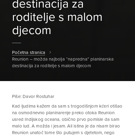
destinacija za
roditelje s malom
djecom
Početna stranica
Reunion – možda najbolja “napredna” planinarska
destinacija za roditelje s malom djecom
Piše: Davor Rostuhar
Kad ljudima kažem da sam s trogodišnjom kćeri otišao
na osmodnevno planinarenje preko otoka Reunion
usred Indijskog oceana, obično prvo pomisle da sam
malo lud. A možda i jesam. Ali istina je da nisam birao
Reunion unatoč tome što putujem s djetetom, nego