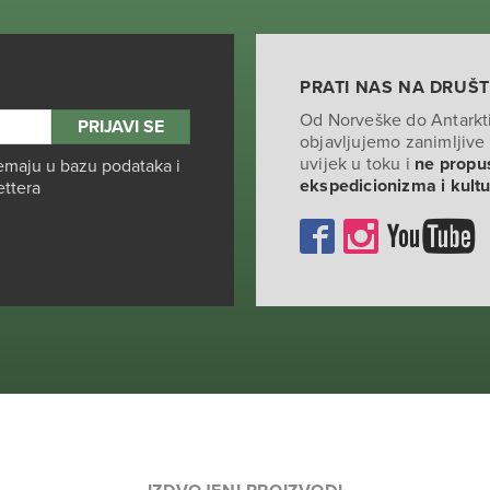
PRATI NAS NA DRUŠ
Od Norveške do Antarkt
objavljujemo zanimljive 
uvijek u toku i
ne propus
emaju u bazu podataka i
ekspedicionizma i kult
ettera