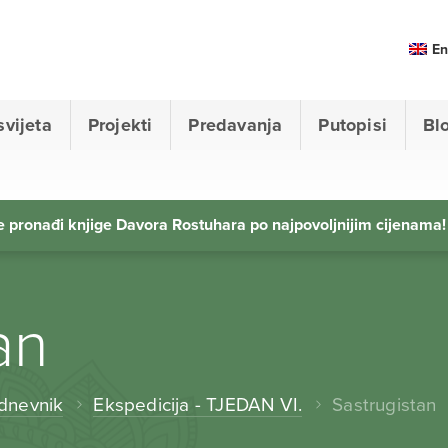
En
svijeta
Projekti
Predavanja
Putopisi
Bl
 pronađi knjige Davora Rostuhara po najpovoljnijim cijenama!
an
 dnevnik
Ekspedicija - TJEDAN VI.
Sastrugistan