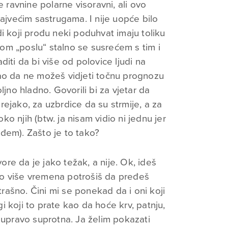
e ravnine polarne visoravni, ali ovo
najvećim sastrugama. I nije uopće bilo
i koji prođu neki poduhvat imaju toliku
om „poslu“ stalno se susrećem s tim i
iti da bi više od polovice ljudi na
ao da ne možeš vidjeti točnu prognozu
ljno hladno. Govorili bi za vjetar da
ejako, za uzbrdice da su strmije, a za
o njih (btw. ja nisam vidio ni jednu jer
đem). Zašto je to tako?
vore da je jako težak, a nije. Ok, ideš
o više vremena potrošiš da pređeš
strašno. Čini mi se ponekad da i oni koji
 koji to prate kao da hoće krv, patnju,
 upravo suprotna. Ja želim pokazati