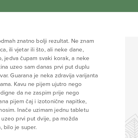
 odmah znatno bolji rezultat. Ne znam
ica, ili vjetar ili što, ali neke dane,
o, jedva čupam svaki korak, a neke
tina uzeo sam danas prvi put duplu
ar. Guarana je neka zdravija varijanta
tama. Kavu ne pijem ujutro nego
 digne da ne zaspim prije nego
na pijem čaj i izotonične napitke,
nosim. Inače uzimam jednu tabletu
uzeo prvi put dvije, pa možda
 bilo je super.