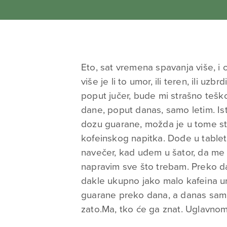
Eto, sat vremena spavanja više, i
više je li to umor, ili teren, ili uzbrd
poput jučer, bude mi strašno tešk
dane, poput danas, samo letim. Is
dozu guarane, možda je u tome stv
kofeinskog napitka. Dođe u table
navečer, kad uđem u šator, da me
napravim sve što trebam. Preko da
dakle ukupno jako malo kafeina u
guarane preko dana, a danas sam 
zato.Ma, tko će ga znat. Uglavnom,