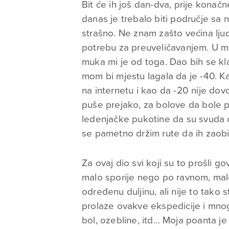
Bit će ih još dan-dva, prije konačn
danas je trebalo biti područje sa 
strašno. Ne znam zašto većina ljud
potrebu za preuveličavanjem. U m
muka mi je od toga. Dao bih se klad
mom bi mjestu lagala da je -40. K
na internetu i kao da -20 nije dovo
puše prejako, za bolove da bole pr
ledenjačke pukotine da su svuda ok
se pametno držim rute da ih zaobi
Za ovaj dio svi koji su to prošli go
malo sporije nego po ravnom, mal
određenu duljinu, ali nije to tako 
prolaze ovakve ekspedicije i mnogi
bol, ozebline, itd… Moja poanta je