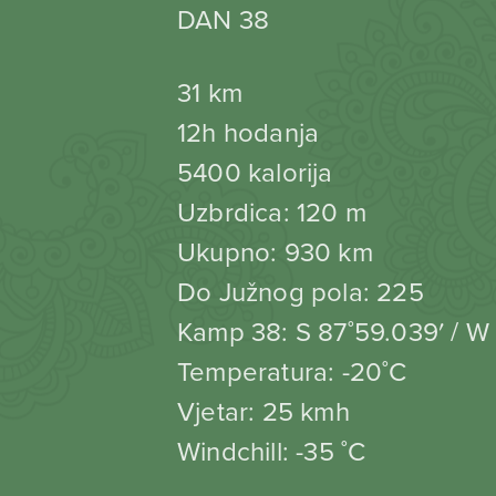
DAN 38
31 km
12h hodanja
5400 kalorija
Uzbrdica: 120 m
Ukupno: 930 km
Do Južnog pola: 225
Kamp 38: S 87˚59.039′ / W
Temperatura: -20˚C
Vjetar: 25 kmh
Windchill: -35 ˚C