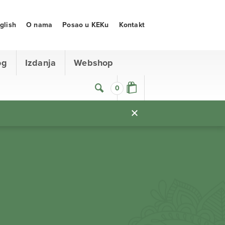
glish
O nama
Posao u KEKu
Kontakt
og
Izdanja
Webshop
0